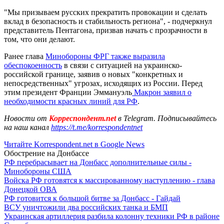
"Мы призываем русских прекратить провокации и сделать
вклад в безопасность и стабильность региона", - подчеркнул
представитель Пентагона, призвав начать с прозрачности в
том, что они делают.
Ранее глава
Минобороны ФРГ также выразила
обеспокоенность
в связи с ситуацией на украинско-
российской границе, заявив о новых "конкретных и
непосредственных" угрозах, исходящих из России. Перед
этим президент Франции Эммануэль
Макрон заявил о
необходимости красных линий для РФ
.
Новости от
Корреспондент.net
в Telegram. Подписывайтесь
на наш канал
https://t.me/korrespondentnet
Читайте Korrespondent.net в Google News
Обострение на Донбассе
РФ перебрасывает на Донбасс дополнительные силы -
Минобороны США
Войска РФ готовятся к массированному наступлению - глава
Донецкой ОВА
РФ готовится к большой битве за Донбасс - Гайдай
ВСУ уничтожили два российских танка и БМП
Украинская артиллерия разбила колонну техники РФ в районе