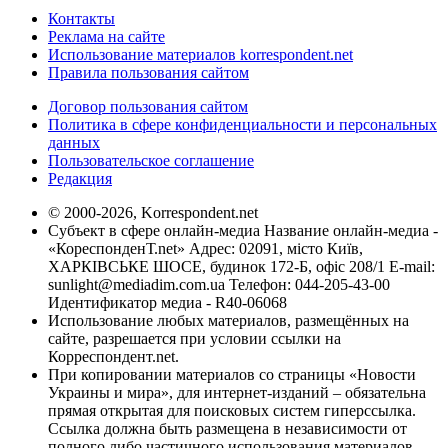
Контакты
Реклама на сайте
Использование материалов korrespondent.net
Правила пользования сайтом
Договор пользования сайтом
Политика в сфере конфиденциальности и персональных
данных
Пользовательское соглашение
Редакция
© 2000-2026, Korrespondent.net
Субъект в сфере онлайн-медиа Название онлайн-медиа -
«КореспонденТ.net» Адрес: 02091, місто Київ,
ХАРКІВСЬКЕ ШОСЕ, будинок 172-Б, офіс 208/1 E-mail:
sunlight@mediadim.com.ua
Телефон: 044-205-43-00
Идентификатор медиа - R40-06068
Использование любых материалов, размещённых на
сайте, разрешается при условии ссылки на
Корреспондент.net.
При копировании материалов со страницы «Новости
Украины и мира», для интернет-изданий – обязательна
прямая открытая для поисковых систем гиперссылка.
Ссылка должна быть размещена в независимости от
полного либо частичного использования материалов.