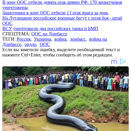
В зоне ООС отбили девять атак армии РФ: 170 захватчиков
уничтожены
Защитники в зоне ООС отбили 13 атак врага за день
На Луганщине российские военные бегут с поля боя - штаб
ООС
ВСУ уничтожили два российских танка и БМП
СПЕЦТЕМА:
ООС на Донбассе
ТЕГИ:
Россия
,
Украина
,
война
,
донбасс
,
война на
Донбассе
,
ордло
,
ООС
Если вы заметили ошибку, выделите необходимый текст и
нажмите Ctrl+Enter, чтобы сообщить об этом редакции.