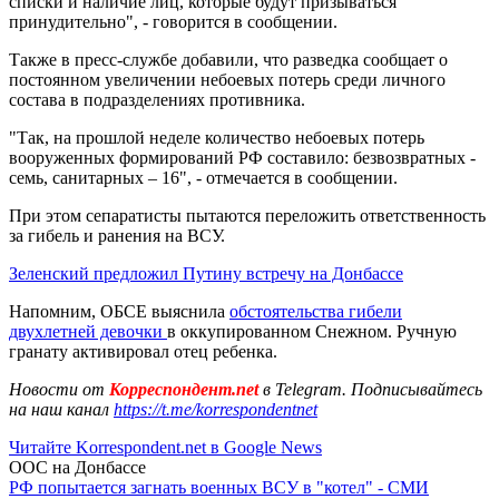
списки и наличие лиц, которые будут призываться
принудительно", - говорится в сообщении.
Также в пресс-службе добавили, что разведка сообщает о
постоянном увеличении небоевых потерь среди личного
состава в подразделениях противника.
"Так, на прошлой неделе количество небоевых потерь
вооруженных формирований РФ составило: безвозвратных -
семь, санитарных – 16", - отмечается в сообщении.
При этом сепаратисты пытаются переложить ответственность
за гибель и ранения на ВСУ.
Зеленский предложил Путину встречу на Донбассе
Напомним, ОБСЕ выяснила
обстоятельства гибели
двухлетней девочки
в оккупированном Снежном. Ручную
гранату активировал отец ребенка.
Новости от
Корреспондент.net
в Telegram. Подписывайтесь
на наш канал
https://t.me/korrespondentnet
Читайте Korrespondent.net в Google News
ООС на Донбассе
РФ попытается загнать военных ВСУ в "котел" - СМИ