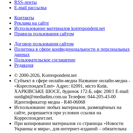
RSS-ленты
E-mail рассылка
Контакты
Реклама на сайте
Использование материалов korrespondent.net
Правила пользования сайтом
Договор пользования сайтом
Политика в сфере конфиденциальности и персональных
данных
Пользовательское соглашение
Редакция
© 2000-2026, Korrespondent.net
Субъект в сфере онлайн-медиа Название онлайн-медиа -
«КореспонденТ.net» Адрес: 02091, місто Київ,
ХАРКІВСЬКЕ ШОСЕ, будинок 172-Б, офіс 208/1 E-mail:
sunlight@mediadim.com.ua
Телефон: 044-205-43-00
Идентификатор медиа - R40-06068
Использование любых материалов, размещённых на
сайте, разрешается при условии ссылки на
Корреспондент.net.
При копировании материалов со страницы «Новости
Украины и мира», для интернет-изданий – обязательна