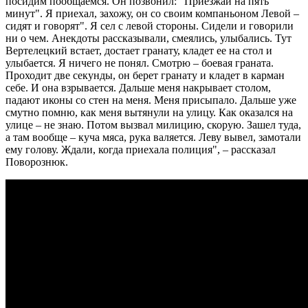
посидим пообщаемся. Он позвонил: "Приезжай на пять
минут". Я приехал, захожу, он со своим компаньоном Левой –
сидят и говорят". Я сел с левой стороны. Сидели и говорили
ни о чем. Анекдоты рассказывали, смеялись, улыбались. Тут
Вертелецкий встает, достает гранату, кладет ее на стол и
улыбается. Я ничего не понял. Смотрю – боевая граната.
Проходит две секунды, он берет гранату и кладет в карман
себе. И она взрывается. Дальше меня накрывает столом,
падают иконы со стен на меня. Меня присыпало. Дальше уже
смутно помню, как меня вытянули на улицу. Как оказался на
улице – не знаю. Потом вызвал милицию, скорую. Зашел туда,
а там вообще – куча мяса, рука валяется. Леву вывел, замотали
ему голову. Ждали, когда приехала полиция", – рассказал
Поворознюк.