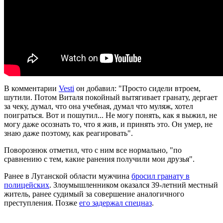
В комментарии
Vesti
он добавил: "Просто сидели втроем,
шутили. Потом Виталя покойный вытягивает гранату, дергает
за чеку, думал, что она учебная, думал что муляж, хотел
поиграться. Вот и пошутил... Не могу понять, как я выжил, не
могу даже осознать то, что я жив, и принять это. Он умер, не
знаю даже поэтому, как реагировать".
Поворознюк отметил, что с ним все нормально, "по
сравнению с тем, какие ранения получили мои друзья".
Ранее в Луганской области мужчина
бросил гранату в
полицейских
. Злоумышленником оказался 39-летний местный
житель, ранее судимый за совершение аналогичного
преступления. Позже
его задержал спецназ
.