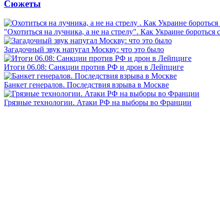
Сюжеты
"Охотиться на лучника, а не на стрелу". Как Украине бороться 
Загадочный звук напугал Москву: что это было
Итоги 06.08: Санкции против РФ и дрон в Лейпциге
Банкет генералов. Последствия взрыва в Москве
Грязные технологии. Атаки РФ на выборы во Франции