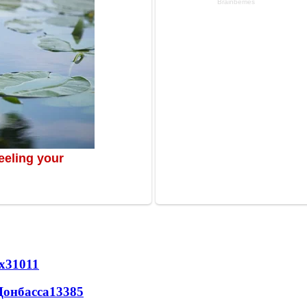
х
31011
Донбасса
13385