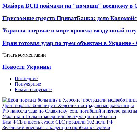
Майора ВСП поймали на "помощи" военному в
Присвоение средств ПриватБанка: дело Коломойс
Украина впервые в мире провела воздушный шту
Иран готовил удар по трем объектам в Украине 
Читать комментарии
Новости Украины
Последние
Популярные
Комментируемые
Дрон поразил больницу в Херсоне: пострадали медработницы
РФ нанесла удар по Славянску: есть погибший и пятеро ранен
Украина и Польша завершили эксгумации на Волыни
База ФСБ и шесть судов: СБС поразили 102 цели РФ
Зеленский впервые за каденцию прибыл в Сербию