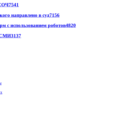
 СОЧ
7541
кого направлено в суд
7156
рм с использованием роботов
4820
- СМИ
3137
ых