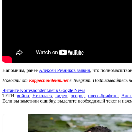
Напомним, ранее
Алексей Резников заявил
, что полномасштаб
Новости от
Корреспондент.net
в Telegram. Подписывайтесь н
Читайте Korrespondent.net в Google News
ТЕГИ:
война
,
Николаев
,
видео
,
огород
,
пресс-брифинг
,
Алек
Если вы заметили ошибку, выделите необходимый текст и нажми