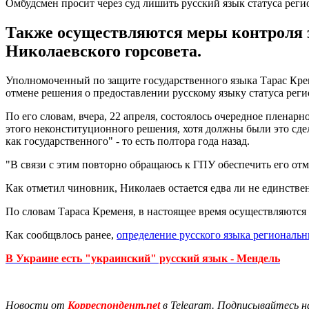
Омбудсмен просит через суд лишить русский язык статуса реги
Также осуществляются меры контроля 
Николаевского горсовета.
Уполномоченный по защите государственного языка Тарас Кре
отмене решения о предоставлении русскому языку статуса рег
По его словам, вчера, 22 апреля, состоялось очередное пленар
этого неконституционного решения, хотя должны были это сде
как государственного" - то есть полтора года назад.
"В связи с этим повторно обращаюсь к ГПУ обеспечить его отм
Как отметил чиновник, Николаев остается едва ли не единстве
По словам Тараса Кременя, в настоящее время осуществляются
Как сообщвлось ранее,
определение русского языка региональ
В Украине есть "украинский" русский язык - Мендель
Новости от
Корреспондент.net
в Telegram. Подписывайтесь н