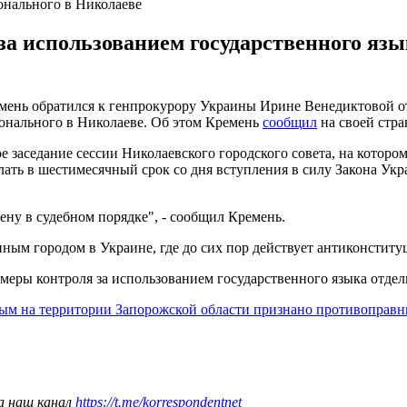
онального в Николаеве
за использованием государственного яз
мень обратился к генпрокурору Украины Ирине Венедиктовой от
ионального в Николаеве. Об этом Кремень
сообщил
на своей стра
ное заседание сессии Николаевского городского совета, на кото
лать в шестимесячный срок со дня вступления в силу Закона У
ену в судебном порядке", - сообщил Кремень.
нным городом в Украине, где до сих пор действует антиконстит
 меры контроля за использованием государственного языка отде
ным на территории Запорожской области признано противоправ
а наш канал
https://t.me/korrespondentnet