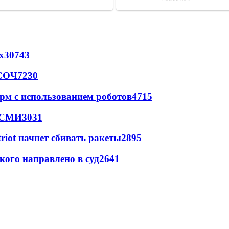
х
30743
 СОЧ
7230
рм с использованием роботов
4715
- СМИ
3031
triot начнет сбивать ракеты
2895
кого направлено в суд
2641