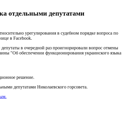
ыка отдельными депутатами
носительно урегулирования в судебном порядке вопроса по
нице в Facebook.
ром депутаты в очередной раз проигнорировали вопрос отмены
краины "Об обеспечении функционирования украинского языка
уционное решение.
льными депутатами Николаевского горсовета.
ным.