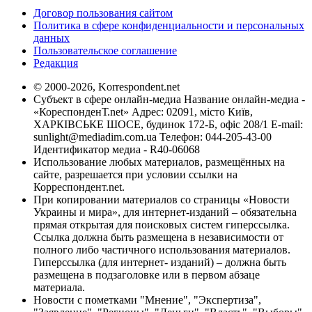
Договор пользования сайтом
Политика в сфере конфиденциальности и персональных
данных
Пользовательское соглашение
Редакция
© 2000-2026, Korrespondent.net
Субъект в сфере онлайн-медиа Название онлайн-медиа -
«КореспонденТ.net» Адрес: 02091, місто Київ,
ХАРКІВСЬКЕ ШОСЕ, будинок 172-Б, офіс 208/1 E-mail:
sunlight@mediadim.com.ua
Телефон: 044-205-43-00
Идентификатор медиа - R40-06068
Использование любых материалов, размещённых на
сайте, разрешается при условии ссылки на
Корреспондент.net.
При копировании материалов со страницы «Новости
Украины и мира», для интернет-изданий – обязательна
прямая открытая для поисковых систем гиперссылка.
Ссылка должна быть размещена в независимости от
полного либо частичного использования материалов.
Гиперссылка (для интернет- изданий) – должна быть
размещена в подзаголовке или в первом абзаце
материала.
Новости с пометками "Мнение", "Экспертиза",