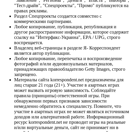
"Заявление", "Регионы", "Деньги", "Власть", "Выборы",
"Тест-драйв", "Спецпроекты", "Промо" публикуются на
правах рекламы.
Раздел Спецпроекты создается совместно с
коммерческими партнерами.
Любое копирование, публикация, републикация и
другое распространение информации, которое содержит
ссылку на "Интерфакс-Украина", EPA / UPG, строго
воспрещается.
Владелец веб-страницы в разделе Я- Корреспондент
является автор публикации.
Любое копирование, перепечатка и воспроизведение
фотографий и/или аудиовизуальных материалов,
принадлежащих правообладателю Getty Images, строго
запрещено.
Материалы сайта korrespondent.net предназначены для
лиц старше 21 года (21+). Участие в азартных играх
может вызвать игровую зависимость. Соблюдайте
правила (принципы) ответственной игры. При
обнаружении первых признаков зависимости
немедленно обратитесь к специалисту. Помните, что
участие в азартных играх не может являться источником
доходов или альтернативой работе. Информационный
ресурс korrespondent.net не проводит игры на реальные
и/или виртуальные деньги, сайт не принимает ни в