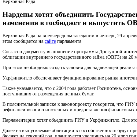
Верховная Рада
Нардепы хотят объединить Государстве
изменения в госбюджет и выпустить ОВ
Верховная Рада на внеочередном заседании в четверг, 29 апр
этом сообщается на
сайте
парламента.
Согласно документу выполнение программы Доступной ипотек
облигации внутреннего государственного займа (ОВГЗ) на 20 м
При этом необходимо создать условия для надлежащей реали
Укрфинжитло обеспечивает функционирование рынка ипотечно
Также указывается, что с 2004 года работает Госипотека, основ
поступивших от размещения ценных бумаг.
В пояснительной записке к законопроекту говорится, что ГИУ 
рефинансированию ипотечных и предоставления финансовых к
Парламентарии хотят объединить ГИУ и Укрфинжитло. Для этог
Далее на выпускаемые облигации в госсобственность будут п
бюджет на текущий год, планируется увеличить на 20 млрд гри