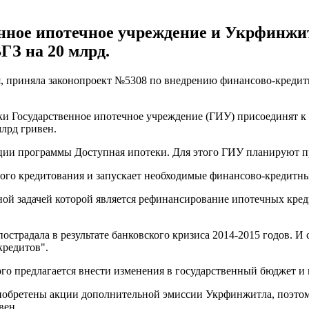
нное ипотечное учреждение и Укрфинжитл
ГЗ на 20 млрд.
еля, приняла законопроект №5308 по внедрению финансово-кред
и Государственное ипотечное учреждение (ГИУ) присоединят к
лрд гривен.
зации программы Доступная ипотеки. Для этого ГИУ планируют
го кредитования и запускает необходимые финансово-кредитны
ной задачей которой является рефинансирование ипотечных кредито
пострадала в результате банковского кризиса 2014-2015 годов. 
редитов".
о предлагается внести изменения в государственный бюджет и 
риобретены акции дополнительной эмиссии Укрфинжитла, поэтом
вен.