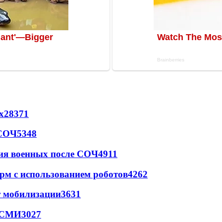
х
28371
 СОЧ
5348
ия военных после СОЧ
4911
рм с использованием роботов
4262
т мобилизации
3631
- СМИ
3027