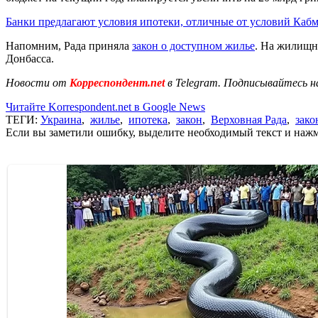
Банки предлагают условия ипотеки, отличные от условий Каб
Напомним, Рада приняла
закон о доступном жилье
. На жилищно
Донбасса.
Новости от
Корреспондент.net
в Telegram. Подписывайтесь н
Читайте Korrespondent.net в Google News
ТЕГИ:
Украина
,
жилье
,
ипотека
,
закон
,
Верховная Рада
,
зако
Если вы заметили ошибку, выделите необходимый текст и нажми