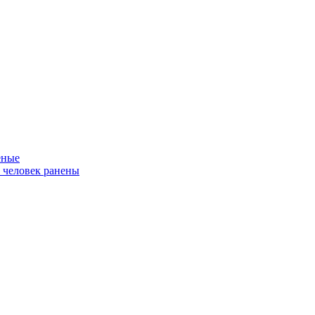
еные
ь человек ранены