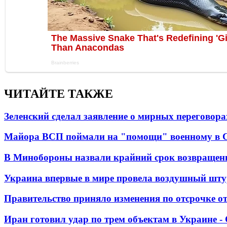
ЧИТАЙТЕ ТАКЖЕ
Зеленский сделал заявление о мирных переговора
Майора ВСП поймали на "помощи" военному в
В Минобороны назвали крайний срок возвращен
Украина впервые в мире провела воздушный шту
Правительство приняло изменения по отсрочке о
Иран готовил удар по трем объектам в Украине 