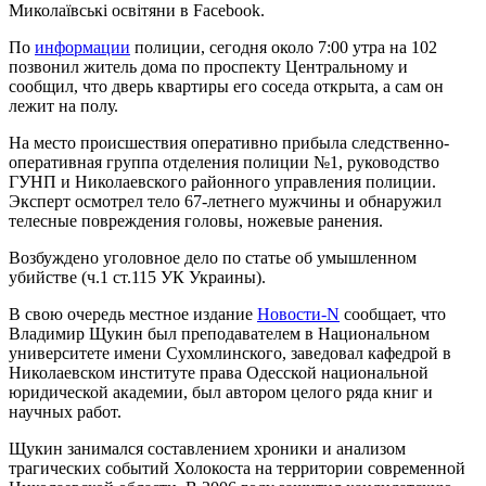
Миколаївські освітяни в Facebook.
По
информации
полиции, сегодня около 7:00 утра на 102
позвонил житель дома по проспекту Центральному и
сообщил, что дверь квартиры его соседа открыта, а сам он
лежит на полу.
На место происшествия оперативно прибыла следственно-
оперативная группа отделения полиции №1, руководство
ГУНП и Николаевского районного управления полиции.
Эксперт осмотрел тело 67-летнего мужчины и обнаружил
телесные повреждения головы, ножевые ранения.
Возбуждено уголовное дело по статье об умышленном
убийстве (ч.1 ст.115 УК Украины).
В свою очередь местное издание
Новости-N
сообщает, что
Владимир Щукин был преподавателем в Национальном
университете имени Сухомлинского, заведовал кафедрой в
Николаевском институте права Одесской национальной
юридической академии, был автором целого ряда книг и
научных работ.
Щукин занимался составлением хроники и анализом
трагических событий Холокоста на территории современной