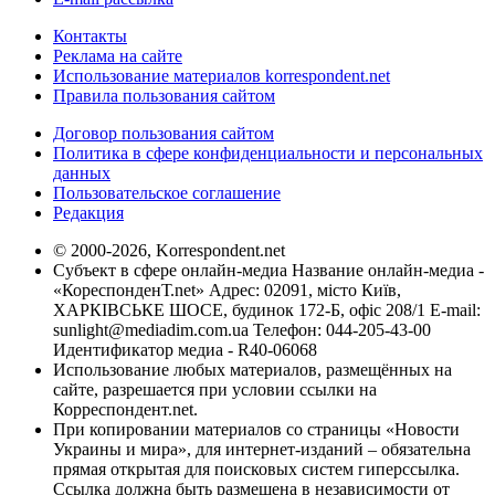
Контакты
Реклама на сайте
Использование материалов korrespondent.net
Правила пользования сайтом
Договор пользования сайтом
Политика в сфере конфиденциальности и персональных
данных
Пользовательское соглашение
Редакция
© 2000-2026, Korrespondent.net
Субъект в сфере онлайн-медиа Название онлайн-медиа -
«КореспонденТ.net» Адрес: 02091, місто Київ,
ХАРКІВСЬКЕ ШОСЕ, будинок 172-Б, офіс 208/1 E-mail:
sunlight@mediadim.com.ua
Телефон: 044-205-43-00
Идентификатор медиа - R40-06068
Использование любых материалов, размещённых на
сайте, разрешается при условии ссылки на
Корреспондент.net.
При копировании материалов со страницы «Новости
Украины и мира», для интернет-изданий – обязательна
прямая открытая для поисковых систем гиперссылка.
Ссылка должна быть размещена в независимости от