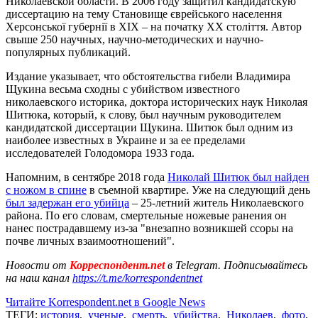
Николаевской области. В 2006 году защитил кандидатскую
диссертацию на тему Становище єврейського населення
Херсонської губернії в ХІХ – на початку ХХ століття. Автор
свыше 250 научных, научно-методических и научно-
популярных публикаций.
Издание указывает, что обстоятельства гибели Владимира
Щукина весьма сходны с убийством известного
николаевского историка, доктора исторических наук Николая
Шитюка, который, к слову, был научным руководителем
кандидатской диссертации Щукина. Шитюк был одним из
наиболее известных в Украине и за ее пределами
исследователей Голодомора 1933 года.
Напомним, в сентябре 2018 года
Николай Шитюк был найден
с ножом в спине
в съемной квартире. Уже на следующий день
был задержан его убийца
– 25-летний житель Николаевского
района. По его словам, смертельные ножевые ранения он
нанес пострадавшему из-за "внезапно возникшей ссоры на
почве личных взаимоотношений".
Новости от
Корреспондент.net
в Telegram. Подписывайтесь
на наш канал
https://t.me/korrespondentnet
Читайте Korrespondent.net в Google News
ТЕГИ:
история
,
ученые
,
смерть
,
убийства
,
Николаев
,
фото
,