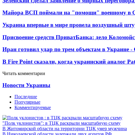
Зеленский сделал заявление о мирных переговора
Майора ВСП поймали на "помощи" военному в
Украина впервые в мире провела воздушный шту
Присвоение средств ПриватБанка: дело Коломойс
Иран готовил удар по трем объектам в Украине 
В Fire Point сказали, когда украинский аналог Pa
Читать комментарии
Новости Украины
Последние
Популярные
Комментируемые
"Полк уклонистов": в ТЦК раскрыли масштабную схему
В Житомирской области на территории ТЦК умер мужчина
В Николаевской области задержали двух агентов РФ