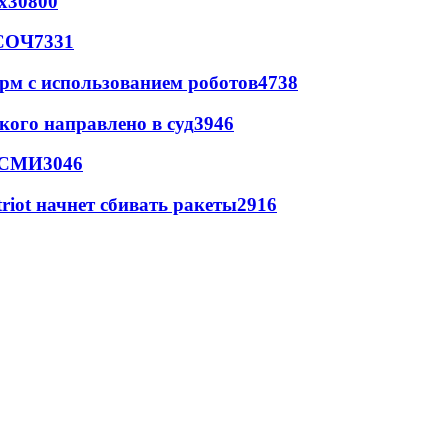
х
30800
 СОЧ
7331
рм с использованием роботов
4738
кого направлено в суд
3946
- СМИ
3046
triot начнет сбивать ракеты
2916