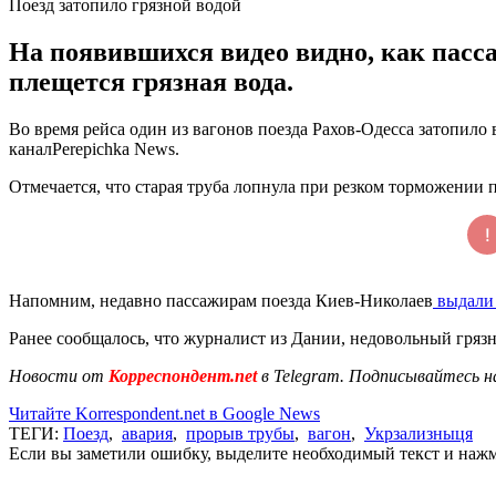
Поезд затопило грязной водой
На появившихся видео видно, как пасса
плещется грязная вода.
Во время рейса один из вагонов поезда Рахов-Одесса затопило
каналPerepichka News.
Отмечается, что старая труба лопнула при резком торможении
Напомним, недавно пассажирам поезда Киев-Николаев
выдали 
Ранее сообщалось, что журналист из Дании, недовольный гряз
Новости от
Корреспондент.net
в Telegram. Подписывайтесь н
Читайте Korrespondent.net в Google News
ТЕГИ:
Поезд
,
авария
,
прорыв трубы
,
вагон
,
Укрзализныця
Если вы заметили ошибку, выделите необходимый текст и нажми