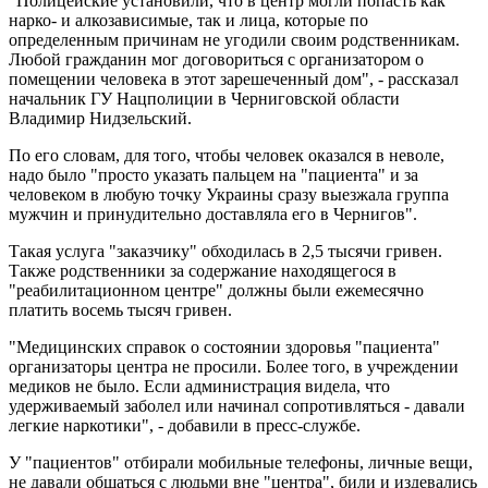
"Полицейские установили, что в центр могли попасть как
нарко- и алкозависимые, так и лица, которые по
определенным причинам не угодили своим родственникам.
Любой гражданин мог договориться с организатором о
помещении человека в этот зарешеченный дом", - рассказал
начальник ГУ Нацполиции в Черниговской области
Владимир Нидзельский.
По его словам, для того, чтобы человек оказался в неволе,
надо было "просто указать пальцем на "пациента" и за
человеком в любую точку Украины сразу выезжала группа
мужчин и принудительно доставляла его в Чернигов".
Такая услуга "заказчику" обходилась в 2,5 тысячи гривен.
Также родственники за содержание находящегося в
"реабилитационном центре" должны были ежемесячно
платить восемь тысяч гривен.
"Медицинских справок о состоянии здоровья "пациента"
организаторы центра не просили. Более того, в учреждении
медиков не было. Если администрация видела, что
удерживаемый заболел или начинал сопротивляться - давали
легкие наркотики", - добавили в пресс-службе.
У "пациентов" отбирали мобильные телефоны, личные вещи,
не давали общаться с людьми вне "центра", били и издевались