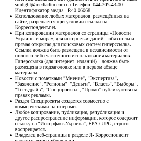
sunlight@mediadim.com.ua
Телефон: 044-205-43-00
Идентификатор медиа - R40-06068
Использование любых материалов, размещённых на
сайте, разрешается при условии ссылки на
Корреспондент.net.
При копировании материалов со страницы «Новости
Украины и мира», для интернет-изданий – обязательна
прямая открытая для поисковых систем гиперссылка.
Ссылка должна быть размещена в независимости от
полного либо частичного использования материалов.
Гиперссылка (для интернет- изданий) – должна быть
размещена в подзаголовке или в первом абзаце
материала.
Новости с пометками "Мнение", "Экспертиза",
"Заявление", "Регионы", "Деньги", "Власть", "Выборы",
"Тест-драйв", "Спецпроекты", "Промо" публикуются на
правах рекламы.
Раздел Спецпроекты создается совместно с
коммерческими партнерами.
Любое копирование, публикация, републикация и
другое распространение информации, которое содержит
ссылку на "Интерфакс-Украина", EPA / UPG, строго
воспрещается.
Владелец веб-страницы в разделе Я- Корреспондент
является автор публикации.