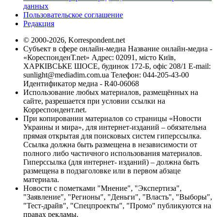
данных
Пользовательское соглашение
Редакция
© 2000-2026, Korrespondent.net
Субъект в сфере онлайн-медиа Название онлайн-медиа -
«КореспонденТ.net» Адрес: 02091, місто Київ,
ХАРКІВСЬКЕ ШОСЕ, будинок 172-Б, офіс 208/1 E-mail:
sunlight@mediadim.com.ua
Телефон: 044-205-43-00
Идентификатор медиа - R40-06068
Использование любых материалов, размещённых на
сайте, разрешается при условии ссылки на
Корреспондент.net.
При копировании материалов со страницы «Новости
Украины и мира», для интернет-изданий – обязательна
прямая открытая для поисковых систем гиперссылка.
Ссылка должна быть размещена в независимости от
полного либо частичного использования материалов.
Гиперссылка (для интернет- изданий) – должна быть
размещена в подзаголовке или в первом абзаце
материала.
Новости с пометками "Мнение", "Экспертиза",
"Заявление", "Регионы", "Деньги", "Власть", "Выборы",
"Тест-драйв", "Спецпроекты", "Промо" публикуются на
правах рекламы.