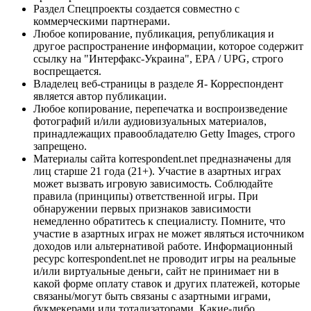
Раздел Спецпроекты создается совместно с
коммерческими партнерами.
Любое копирование, публикация, републикация и
другое распространение информации, которое содержит
ссылку на "Интерфакс-Украина", EPA / UPG, строго
воспрещается.
Владелец веб-страницы в разделе Я- Корреспондент
является автор публикации.
Любое копирование, перепечатка и воспроизведение
фотографий и/или аудиовизуальных материалов,
принадлежащих правообладателю Getty Images, строго
запрещено.
Материалы сайта korrespondent.net предназначены для
лиц старше 21 года (21+). Участие в азартных играх
может вызвать игровую зависимость. Соблюдайте
правила (принципы) ответственной игры. При
обнаружении первых признаков зависимости
немедленно обратитесь к специалисту. Помните, что
участие в азартных играх не может являться источником
доходов или альтернативой работе. Информационный
ресурс korrespondent.net не проводит игры на реальные
и/или виртуальные деньги, сайт не принимает ни в
какой форме оплату ставок и других платежей, которые
связаны/могут быть связаны с азартными играми,
букмекерами или тотализаторами. Какие-либо