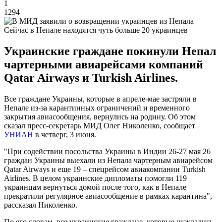
1
1294
Сейчас в Непале находятся чуть больше 20 украинцев
Украинские граждане покинули Непал
чартерными авиарейсами компаний
Qatar Airways и Turkish Airlines.
Все граждане Украины, которые в апреле-мае застряли в
Непале из-за карантинных ограничений и временного
закрытия авиасообщения, вернулись на родину. Об этом
сказал пресс-секретарь МИД Олег Николенко, сообщает
УНИАН
в четверг, 3 июня.
"При содействии посольства Украины в Индии 26-27 мая 26
граждан Украины выехали из Непала чартерным авиарейсом
Qatar Airways и еще 19 – спецрейсом авиакомпании Turkish
Airlines. В целом украинские дипломаты помогли 119
украинцам вернуться домой после того, как в Непале
прекратили регулярное авиасообщение в рамках карантина", –
рассказал Николенко.
По его словам, все украинские граждане, которые нуждались