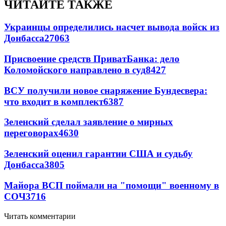
ЧИТАЙТЕ ТАКЖЕ
Украинцы определились насчет вывода войск из
Донбасса
27063
Присвоение средств ПриватБанка: дело
Коломойского направлено в суд
8427
ВСУ получили новое снаряжение Бундесвера:
что входит в комплект
6387
Зеленский сделал заявление о мирных
переговорах
4630
Зеленский оценил гарантии США и судьбу
Донбасса
3805
Майора ВСП поймали на "помощи" военному в
СОЧ
3716
Читать комментарии