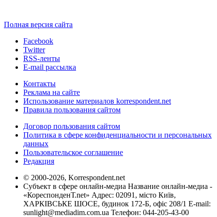
Полная версия сайта
Facebook
Twitter
RSS-ленты
E-mail рассылка
Контакты
Реклама на сайте
Использование материалов korrespondent.net
Правила пользования сайтом
Договор пользования сайтом
Политика в сфере конфиденциальности и персональных
данных
Пользовательское соглашение
Редакция
© 2000-2026, Korrespondent.net
Субъект в сфере онлайн-медиа Название онлайн-медиа -
«КореспонденТ.net» Адрес: 02091, місто Київ,
ХАРКІВСЬКЕ ШОСЕ, будинок 172-Б, офіс 208/1 E-mail:
sunlight@mediadim.com.ua
Телефон: 044-205-43-00