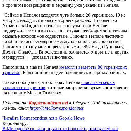
в срочном возвращении в Украину, уже уехали из Непала.
"Сейчас в Непале находятся чуть больше 20 украинцев, 10 из
которых находятся в высокогорных районах. Посольство
Украины в Индии и почетное консульство в Непале
поддерживает с ними связь, и в случае необходимости готовы
оказать необходимое содействие. 1 июня в Непале частично
возобновилось регулярное международное авиасообщение.
Покинуть страну можно регулярными рейсами до Гуанчжоу,
Дохи и Стамбула. Впоследствии ожидается открытие и других
маршрутов", – добавил Николенко.
Напомним, в мае из Непала
не могли вылететь 80 украинских
туристов
. Большинство людей находились в горных районах.
Также сообщалось, что в горах Непала
спасли четверых
украинских туристов
, которые застряли во время восхождения
на вершину Мера в Гималаях.
Новости от
Корреспондент.net
в Telegram. Подписывайтесь
на наш канал
https://t.me/korrespondentnet
Читайте Korrespondent.net в Google News
Коронавирус
В Минздраве сказали, нужно ли больше одной бустерной