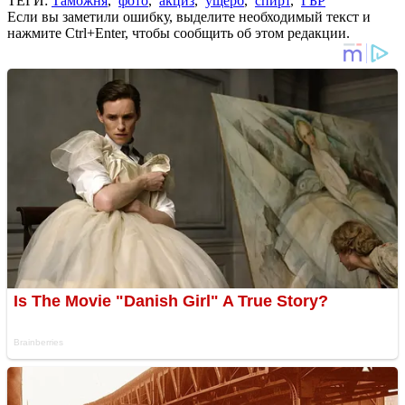
ТЕГИ:
Таможня
,
фото
,
акциз
,
ущерб
,
спирт
,
ГБР
Если вы заметили ошибку, выделите необходимый текст и
нажмите Ctrl+Enter, чтобы сообщить об этом редакции.