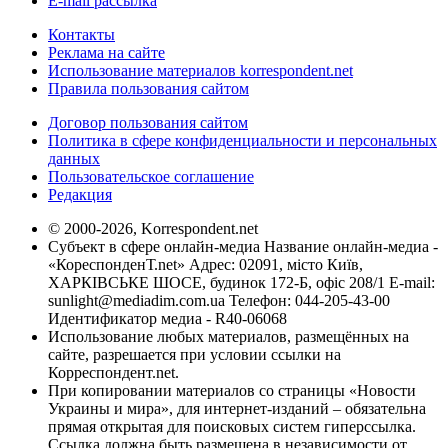
E-mail рассылка
Контакты
Реклама на сайте
Использование материалов korrespondent.net
Правила пользования сайтом
Договор пользования сайтом
Политика в сфере конфиденциальности и персональных
данных
Пользовательское соглашение
Редакция
© 2000-2026, Korrespondent.net
Субъект в сфере онлайн-медиа Название онлайн-медиа -
«КореспонденТ.net» Адрес: 02091, місто Київ,
ХАРКІВСЬКЕ ШОСЕ, будинок 172-Б, офіс 208/1 E-mail:
sunlight@mediadim.com.ua
Телефон: 044-205-43-00
Идентификатор медиа - R40-06068
Использование любых материалов, размещённых на
сайте, разрешается при условии ссылки на
Корреспондент.net.
При копировании материалов со страницы «Новости
Украины и мира», для интернет-изданий – обязательна
прямая открытая для поисковых систем гиперссылка.
Ссылка должна быть размещена в независимости от