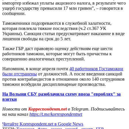
импортер избежал уплаты акцизного налога, в результате чего
ущерб государству превысили 17 млн ​​гривен", – говорится в
сообщении.
Таможенники подозреваются в служебной халатности,
которая повлекла тяжкие последствия (ч.2 ст.367 УК
Украины). Санкция статьи предусматривает наказание в виде
лишения свободы на срок до 5 лет.
Также ГБР даст правовую оценку действиям еще шести
работников таможни, которые могут быть причастны к
совершению аналогичных преступлений.
Напомним, в конце апреля почти
40 работников Гостаможни
были отстранены
от должностей. А после введения санкций
против контрабандистов в отношении около 140 сотрудников
таможни возбудили дисциплинарные производства.
На Волыни СБУ разоблачила схему ввоза "евроблях" за
взятки
Новости от
Корреспондент.net
в Telegram. Подписывайтесь
на наш канал
https://t.me/korrespondentnet
Читайте Korrespondent.net в Google News