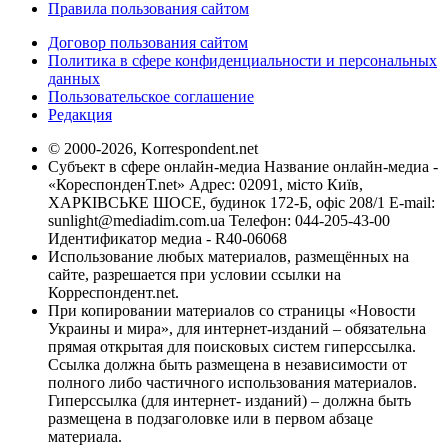
Правила пользования сайтом
Договор пользования сайтом
Политика в сфере конфиденциальности и персональных
данных
Пользовательское соглашение
Редакция
© 2000-2026, Korrespondent.net
Субъект в сфере онлайн-медиа Название онлайн-медиа -
«КореспонденТ.net» Адрес: 02091, місто Київ,
ХАРКІВСЬКЕ ШОСЕ, будинок 172-Б, офіс 208/1 E-mail:
sunlight@mediadim.com.ua
Телефон: 044-205-43-00
Идентификатор медиа - R40-06068
Использование любых материалов, размещённых на
сайте, разрешается при условии ссылки на
Корреспондент.net.
При копировании материалов со страницы «Новости
Украины и мира», для интернет-изданий – обязательна
прямая открытая для поисковых систем гиперссылка.
Ссылка должна быть размещена в независимости от
полного либо частичного использования материалов.
Гиперссылка (для интернет- изданий) – должна быть
размещена в подзаголовке или в первом абзаце
материала.