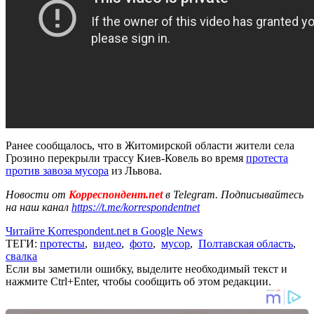
Ранее сообщалось, что в Житомирской области жители села
Грозино перекрыли трассу Киев-Ковель во время
протеста
против завоза мусора
из Львова.
Новости от
Корреспондент.net
в Telegram. Подписывайтесь
на наш канал
https://t.me/korrespondentnet
Читайте Korrespondent.net в Google News
ТЕГИ:
протесты
,
видео
,
фото
,
мусор
,
Полтавская область
,
свалка
Если вы заметили ошибку, выделите необходимый текст и
нажмите Ctrl+Enter, чтобы сообщить об этом редакции.