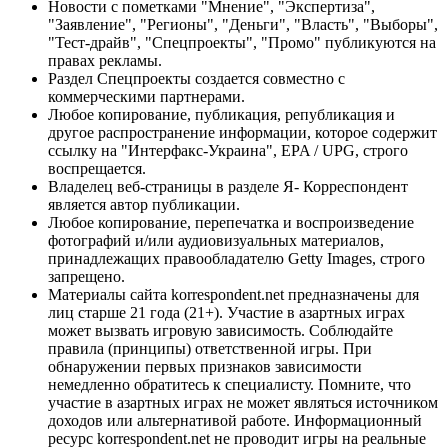
Новости с пометками "Мнение", "Экспертиза",
"Заявление", "Регионы", "Деньги", "Власть", "Выборы",
"Тест-драйв", "Спецпроекты", "Промо" публикуются на
правах рекламы.
Раздел Спецпроекты создается совместно с
коммерческими партнерами.
Любое копирование, публикация, републикация и
другое распространение информации, которое содержит
ссылку на "Интерфакс-Украина", EPA / UPG, строго
воспрещается.
Владелец веб-страницы в разделе Я- Корреспондент
является автор публикации.
Любое копирование, перепечатка и воспроизведение
фотографий и/или аудиовизуальных материалов,
принадлежащих правообладателю Getty Images, строго
запрещено.
Материалы сайта korrespondent.net предназначены для
лиц старше 21 года (21+). Участие в азартных играх
может вызвать игровую зависимость. Соблюдайте
правила (принципы) ответственной игры. При
обнаружении первых признаков зависимости
немедленно обратитесь к специалисту. Помните, что
участие в азартных играх не может являться источником
доходов или альтернативой работе. Информационный
ресурс korrespondent.net не проводит игры на реальные