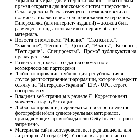
Украины и мира», для интернет-изданий – обязательна
прямая открытая для поисковых систем гиперссылка.
Ссылка должна быть размещена в независимости от
полного либо частичного использования материалов.
Гиперссылка (для интернет- изданий) – должна быть
размещена в подзаголовке или в первом абзаце
материала.
Новости с пометками "Мнение", "Экспертиза",
"Заявление", "Регионы", "Деньги", "Власть", "Выборы",
"Тест-драйв", "Спецпроекты", "Промо" публикуются на
правах рекламы.
Раздел Спецпроекты создается совместно с
коммерческими партнерами.
Любое копирование, публикация, републикация и
другое распространение информации, которое содержит
ссылку на "Интерфакс-Украина", EPA / UPG, строго
воспрещается.
Владелец веб-страницы в разделе Я- Корреспондент
является автор публикации.
Любое копирование, перепечатка и воспроизведение
фотографий и/или аудиовизуальных материалов,
принадлежащих правообладателю Getty Images, строго
запрещено.
Материалы сайта korrespondent.net предназначены для
лиц старше 21 года (21+). Участие в азартных играх