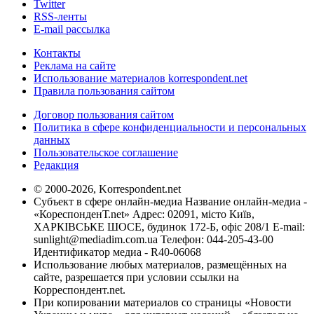
Twitter
RSS-ленты
E-mail рассылка
Контакты
Реклама на сайте
Использование материалов korrespondent.net
Правила пользования сайтом
Договор пользования сайтом
Политика в сфере конфиденциальности и персональных
данных
Пользовательское соглашение
Редакция
© 2000-2026, Korrespondent.net
Субъект в сфере онлайн-медиа Название онлайн-медиа -
«КореспонденТ.net» Адрес: 02091, місто Київ,
ХАРКІВСЬКЕ ШОСЕ, будинок 172-Б, офіс 208/1 E-mail:
sunlight@mediadim.com.ua
Телефон: 044-205-43-00
Идентификатор медиа - R40-06068
Использование любых материалов, размещённых на
сайте, разрешается при условии ссылки на
Корреспондент.net.
При копировании материалов со страницы «Новости