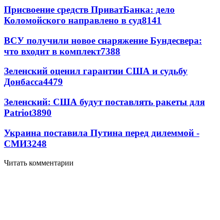
Присвоение средств ПриватБанка: дело
Коломойского направлено в суд
8141
ВСУ получили новое снаряжение Бундесвера:
что входит в комплект
7388
Зеленский оценил гарантии США и судьбу
Донбасса
4479
Зеленский: США будут поставлять ракеты для
Patriot
3890
Украина поставила Путина перед дилеммой -
СМИ
3248
Читать комментарии