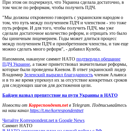
При этом он подчеркнул, что Украина сделала достаточно, в
том числе по реформам, чтобы получить ПДЧ.
"Мы должны откровенно говорить с украинским народом о
том, что путь между получением ПДЧ и членством - это тоже
путь реформ. И для того, чтобы получить ПДЧ, мы уже
сделали достаточное количество реформ, и отрицать это было
бы циничным лицемерием. Годы может длиться процесс
между получением ПДЧ и приобретением членства, и там еще
можно сделать много реформ", - добавил Кулеба.
Напомним, накануне саммит НАТО
подтвердил обещание
ПДЧ Украине
, а также приветствовал значительные реформы,
которые были проведены Киевом. В ответ украинский лидер
Владимир
Зеленский выразил благодарность
членам Альянса
и в то же время упрекнул их за отсутствие конкретных сроков
для следующих шагов для достижения цели.
Байден назвал препятствие на пути Украины в НАТО
Новости от
Корреспондент.net
в Telegram. Подписывайтесь
на наш канал
https://t.me/korrespondentnet
Читайте Korrespondent.net в Google News
Саммит НАТО
В НАТО согласовали план на случай войны с РФ