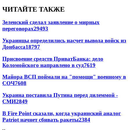
ЧИТАЙТЕ ТАКЖЕ
Зеленский сделал заявление о мирных
переговорах
29493
Украинцы определились насчет вывода войск из
Донбасса
18797
Присвоение средств ПриватБанка: дело
Коломойского направлено в суд
7619
Майора ВСП поймали на "помощи" военному в
СОЧ
7608
Украина поставила Путина перед дилеммой -
СМИ
2849
В Fire Point сказали, когда украинский аналог
Patriot начнет сбивать ракеты
2384