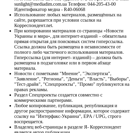
sunlight@mediadim.com.ua
Телефон: 044-205-43-00
Идентификатор медиа - R40-06068
Использование любых материалов, размещённых на
сайте, разрешается при условии ссылки на
Корреспондент.net.
При копировании материалов со страницы «Новости
Украины и мира», для интернет-изданий – обязательна
прямая открытая для поисковых систем гиперссылка.
Ссылка должна быть размещена в независимости от
полного либо частичного использования материалов.
Гиперссылка (для интернет- изданий) – должна быть
размещена в подзаголовке или в первом абзаце
материала.
Новости с пометками "Мнение", "Экспертиза",
"Заявление", "Регионы", "Деньги", "Власть", "Выборы",
"Тест-драйв", "Спецпроекты", "Промо" публикуются на
правах рекламы.
Раздел Спецпроекты создается совместно с
коммерческими партнерами.
Любое копирование, публикация, републикация и
другое распространение информации, которое содержит
ссылку на "Интерфакс-Украина", EPA / UPG, строго
воспрещается.
Владелец веб-страницы в разделе Я- Корреспондент
является автор публикации.