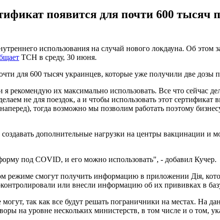
ртификат появится для почти 600 тысяч
утреннего использования на случай нового локдауна. Об этом з
бщает
ТСН в среду, 30 июня.
очти для 600 тысяч украинцев, которые уже получили две дозы 
я рекомендую их максимально использовать. Все что сейчас делае
делаем не для поездок, а и чтобы использовать этот сертификат 
 наперед), тогда возможно мы позволим работать поэтому бизнесу
е создавать дополнительные нагрузки на центры вакцинации и м
 форму под COVID, и его можно использовать", - добавил Кучер.
м режиме смогут получить информацию в приложении Дія, кото
оконтролировали или внесли информацию об их прививках в баз
 могут, так как все будут решать пограничники на местах. На д
воры на уровне нескольких министерств, в том числе и о том, у