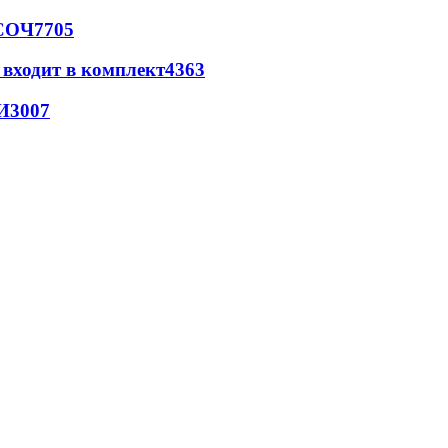
 СОЧ
7705
 входит в комплект
4363
И
3007