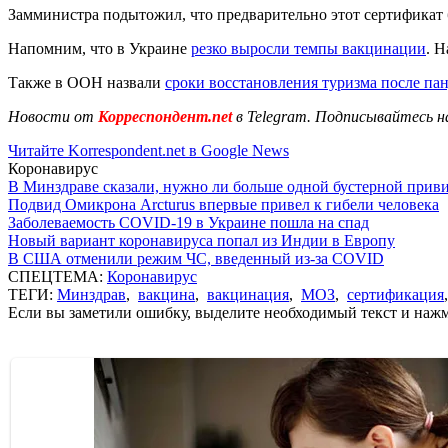
Замминистра подытожил, что предварительно этот сертификат б
Напомним, что в Украине
резко выросли темпы вакцинации
. 
Также в ООН назвали
сроки восстановления туризма после па
Новости от
Корреспондент.net
в Telegram. Подписывайтесь н
Читайте Korrespondent.net в Google News
Коронавирус
В Минздраве сказали, нужно ли больше одной бустерной прив
Подвид Омикрона Arcturus впервые привел к гибели человека
Заболеваемость COVID-19 в Украине пошла на спад
Новый вариант коронавируса попал из Индии в Европу
В США отменили режим ЧС, введенный из-за COVID
СПЕЦТЕМА:
Коронавирус
ТЕГИ:
Минздрав
,
вакцина
,
вакцинация
,
МОЗ
,
сертификация
Если вы заметили ошибку, выделите необходимый текст и нажми