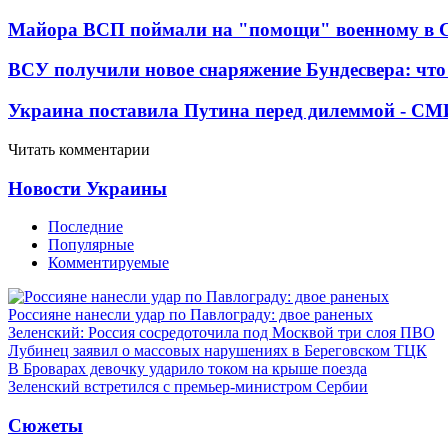
Майора ВСП поймали на "помощи" военному в
ВСУ получили новое снаряжение Бундесвера: что
Украина поставила Путина перед дилеммой - СМ
Читать комментарии
Новости Украины
Последние
Популярные
Комментируемые
Россияне нанесли удар по Павлограду: двое раненых
Зеленский: Россия сосредоточила под Москвой три слоя ПВО
Лубинец заявил о массовых нарушениях в Береговском ТЦК
В Броварах девочку ударило током на крыше поезда
Зеленский встретился с премьер-министром Сербии
Сюжеты