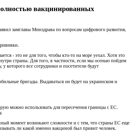
 полностью вакцинированных
аявил замглавы Минздрава по вопросам цифрового развития,
прививки.
тся - это не для того, чтобы кто-то на море уехал. Хотя это
внутри страны. Для того, в частности, если мы осенью пойдем
, у которого все сотрудники и посетители будут
обильные бригады. Выдаваться он будет на украинском и
рую можно использовать для пересечения границы с ЕС.
у.
анный момент возникают сложности и с тем, что страны ЕС еще
казывать ли какой именно вакциной был привит человек.