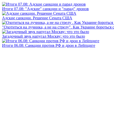
Итоги 07.08: "Адские" санкции и "парад" дронов
Адские санкции. Решение Сената США
"Охотиться на лучника, а не на стрелу". Как Украине бороться 
Загадочный звук напугал Москву: что это было
Итоги 06.08: Санкции против РФ и дрон в Лейпциге