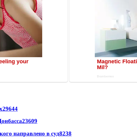
х
29644
Донбасса
23609
кого направлено в суд
8238