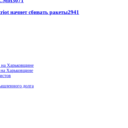
- СМИ
3071
triot начнет сбивать ракеты
2941
 на Харьковщине
истов
мышленного долга