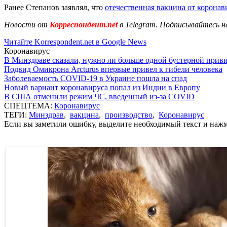
Ранее Степанов заявлял, что
отечественная вакцина от коронав
Новости от
Корреспондент.net
в Telegram. Подписывайтесь н
Читайте Korrespondent.net в Google News
Коронавирус
В Минздраве сказали, нужно ли больше одной бустерной прив
Подвид Омикрона Arcturus впервые привел к гибели человека
Заболеваемость COVID-19 в Украине пошла на спад
Новый вариант коронавируса попал из Индии в Европу
В США отменили режим ЧС, введенный из-за COVID
СПЕЦТЕМА:
Коронавирус
ТЕГИ:
Минздрав
,
вакцина
,
производство
,
Коронавирус
Если вы заметили ошибку, выделите необходимый текст и нажми