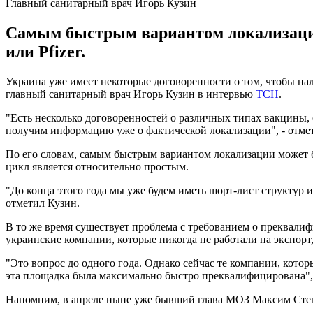
Главный санитарный врач Игорь Кузин
Самым быстрым вариантом локализации
или Pfizer.
Украина уже имеет некоторые договоренности о том, чтобы на
главный санитарный врач Игорь Кузин в интервью
ТСН
.
"Есть несколько договоренностей о различных типах вакцины,
получим информацию уже о фактической локализации", - отмет
По его словам, самым быстрым вариантом локализации может бы
цикл является относительно простым.
"До конца этого года мы уже будем иметь шорт-лист структур 
отметил Кузин.
В то же время существует проблема с требованием о преквалифи
украинские компании, которые никогда не работали на экспорт
"Это вопрос до одного года. Однако сейчас те компании, кото
эта площадка была максимально быстро преквалифицирована", 
Напомним, в апреле ныне уже бывший глава МОЗ Максим Степ