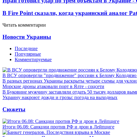
Иран готовил удар по трем объектам в Украине 
В Fire Point сказали, когда украинский аналог Pa
Читать комментарии
Новости Украины
Последние
Популярные
Комментируемые
В ВСУ опровергли "продвижение" россиян к Белому Колодязю
В разных регионах Украины раскрыты четыре схемы для уклон
Морские дроны атаковали порт в Ялте - соцсети
В Буковине мужчину заставляли отдать 50 тысяч долларов вы
Украину накроют дожди и грозы: погода на выходных
Сюжеты
Итоги 06.08: Санкции против РФ и дрон в Лейпциге