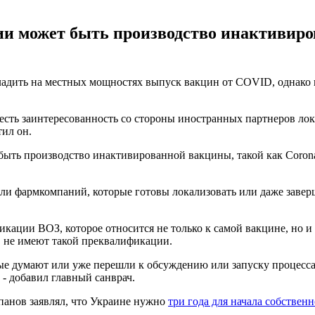
 может быть производство инактивиров
ладить на местных мощностях выпуск вакцин от COVID, однако в
 есть заинтересованность со стороны иностранных партнеров ло
ил он.
ть производство инактивированной вакцины, такой как CoronaVa
или фармкомпаний, которые готовы локализовать или даже завер
кации ВОЗ, которое относится не только к самой вакцине, но и 
, не имеют такой преквалификации.
рые думают или уже перешли к обсуждению или запуску процесса
- добавил главный санврач.
анов заявлял, что Украине нужно
три года для начала собствен