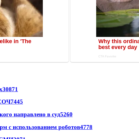
х
30871
 СОЧ
7445
кого направлено в суд
5260
рм с использованием роботов
4778