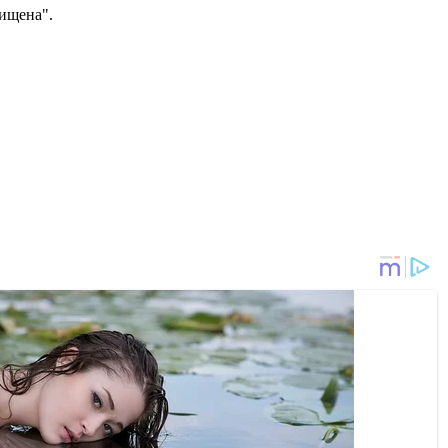
щищена".