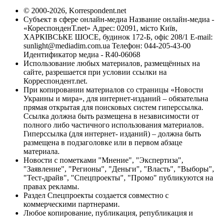
© 2000-2026, Korrespondent.net
Субъект в сфере онлайн-медиа Название онлайн-медиа -
«КореспонденТ.net» Адрес: 02091, місто Київ,
ХАРКІВСЬКЕ ШОСЕ, будинок 172-Б, офіс 208/1 E-mail:
sunlight@mediadim.com.ua
Телефон: 044-205-43-00
Идентификатор медиа - R40-06068
Использование любых материалов, размещённых на
сайте, разрешается при условии ссылки на
Корреспондент.net.
При копировании материалов со страницы «Новости
Украины и мира», для интернет-изданий – обязательна
прямая открытая для поисковых систем гиперссылка.
Ссылка должна быть размещена в независимости от
полного либо частичного использования материалов.
Гиперссылка (для интернет- изданий) – должна быть
размещена в подзаголовке или в первом абзаце
материала.
Новости с пометками "Мнение", "Экспертиза",
"Заявление", "Регионы", "Деньги", "Власть", "Выборы",
"Тест-драйв", "Спецпроекты", "Промо" публикуются на
правах рекламы.
Раздел Спецпроекты создается совместно с
коммерческими партнерами.
Любое копирование, публикация, републикация и