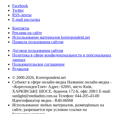
Facebook
Twitter
RSS-ленты
E-mail рассылка
Контакты
Реклама на сайте
Использование материалов korrespondent.net
Правила пользования сайтом
Договор пользования сайтом
Политика в сфере конфиденциальности и персональных
данных
Пользовательское соглашение
Редакция
© 2000-2026, Korrespondent.net
Субъект в сфере онлайн-медиа Название онлайн-медиа -
«КореспонденТ.net» Адрес: 02091, місто Київ,
ХАРКІВСЬКЕ ШОСЕ, будинок 172-Б, офіс 208/1 E-mail:
sunlight@mediadim.com.ua
Телефон: 044-205-43-00
Идентификатор медиа - R40-06068
Использование любых материалов, размещённых на
сайте, разрешается при условии ссылки на