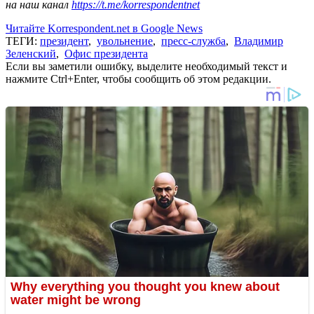
на наш канал
https://t.me/korrespondentnet
Читайте Korrespondent.net в Google News
ТЕГИ:
президент
,
увольнение
,
пресс-служба
,
Владимир
Зеленский
,
Офис президента
Если вы заметили ошибку, выделите необходимый текст и
нажмите Ctrl+Enter, чтобы сообщить об этом редакции.