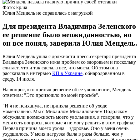
Фото: kp.ua
Юлия Мендель не справилась с нагрузкой
Для президента Владимира Зеленского
ее решение было неожиданностью, но
он все понял, заверила Юлия Мендель.
Юлия Мендель ушла с должности пресс-секретаря президента
Владмира Зеленского из-за проблем со здоровьем и поскольку
считает, что и так сделала все, что могла. Об этом она
рассказала в интервью
КП в Украине
, обнародованном в
среду, 14 июля.
На вопрос, кто принял решение об ее увольнении, Мендель
ответила: "Это произошло по моей просьбе".
"И я не психанула, не приняла решение об уходе
моментально. Мы с Михаилом Михайловичем Подоляком
обсуждали возможность моего увольнения, я говорила, что у
меня есть вопросы, которые я не могу решить в этом графике.
Первая причина моего ухода – здоровье. Оно у меня очень
ухудшилось. У меня нагрузка была в разы больше, чем у
любого другого пресс-секретаря, и это дало знать. Я уже около