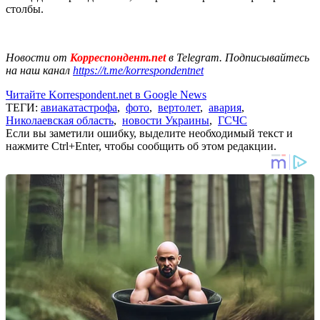
столбы.
Новости от
Корреспондент.net
в Telegram. Подписывайтесь
на наш канал
https://t.me/korrespondentnet
Читайте Korrespondent.net в Google News
ТЕГИ:
авиакатастрофа
,
фото
,
вертолет
,
авария
,
Николаевская область
,
новости Украины
,
ГСЧС
Если вы заметили ошибку, выделите необходимый текст и
нажмите Ctrl+Enter, чтобы сообщить об этом редакции.