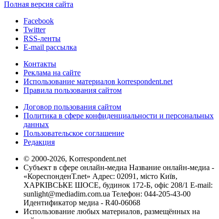
Полная версия сайта
Facebook
Twitter
RSS-ленты
E-mail рассылка
Контакты
Реклама на сайте
Использование материалов korrespondent.net
Правила пользования сайтом
Договор пользования сайтом
Политика в сфере конфиденциальности и персональных
данных
Пользовательское соглашение
Редакция
© 2000-2026, Korrespondent.net
Субъект в сфере онлайн-медиа Название онлайн-медиа -
«КореспонденТ.net» Адрес: 02091, місто Київ,
ХАРКІВСЬКЕ ШОСЕ, будинок 172-Б, офіс 208/1 E-mail:
sunlight@mediadim.com.ua
Телефон: 044-205-43-00
Идентификатор медиа - R40-06068
Использование любых материалов, размещённых на