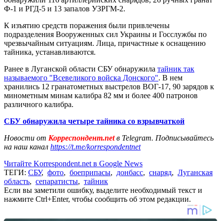
Ф-1 и РГД-5 и 13 запалов УЗРГМ-2.
К изъятию средств поражения были привлечены
подразделения Вооруженных сил Украины и Госслужбы по
чрезвычайным ситуациям. Лица, причастные к оснащению
тайника, устанавливаются.
Ранее в Луганской области СБУ обнаружила
тайник так
называемого "Всевеликого войска Донского"
. В нем
хранились 12 гранатометных выстрелов ВОГ-17, 90 зарядов к
минометным минам калибра 82 мм и более 400 патронов
различного калибра.
СБУ обнаружила четыре тайника со взрывчаткой
Новости от
Корреспондент.net
в Telegram. Подписывайтесь
на наш канал
https://t.me/korrespondentnet
Читайте Korrespondent.net в Google News
ТЕГИ:
СБУ
,
фото
,
боеприпасы
,
донбасс
,
снаряд
,
Луганская
область
,
сепаратисты
,
тайник
Если вы заметили ошибку, выделите необходимый текст и
нажмите Ctrl+Enter, чтобы сообщить об этом редакции.