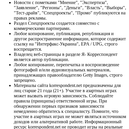
Новости с пометками "Мнение", "Экспертиза",
"Заявление", "Регионы", "Деньги", "Власть", "Выборы",
"Тест-драйв", "Спецпроекты", "Промо" публикуются на
правах рекламы.
Раздел Спецпроекты создается совместно с
коммерческими партнерами.
Любое копирование, публикация, републикация и
другое распространение информации, которое содержит
ссылку на "Интерфакс-Украина", EPA / UPG, строго
воспрещается.
Владелец веб-страницы в разделе Я- Корреспондент
является автор публикации.
Любое копирование, перепечатка и воспроизведение
фотографий и/или аудиовизуальных материалов,
принадлежащих правообладателю Getty Images, строго
запрещено.
Материалы сайта korrespondent.net предназначены для
лиц старше 21 года (21+). Участие в азартных играх
может вызвать игровую зависимость. Соблюдайте
правила (принципы) ответственной игры. При
обнаружении первых признаков зависимости
немедленно обратитесь к специалисту. Помните, что
участие в азартных играх не может являться источником
доходов или альтернативой работе. Информационный
ресурс korrespondent.net не проводит игры на реальные