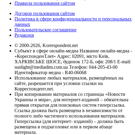
Правила пользования сайтом
Договор пользования сайтом
Политика в сфере конфиденциальности и персональных
данных
Пользовательское соглашение
Редакция
© 2000-2026, Korrespondent.net
Субъект в сфере онлайн-медиа Название онлайн-медиа -
«КореспонденТ.net» Адрес: 02091, місто Київ,
ХАРКІВСЬКЕ ШОСЕ, будинок 172-Б, офіс 208/1 E-mail:
sunlight@mediadim.com.ua
Телефон: 044-205-43-00
Идентификатор медиа - R40-06068
Использование любых материалов, размещённых на
сайте, разрешается при условии ссылки на
Корреспондент.net.
При копировании материалов со страницы «Новости
Украины и мира», для интернет-изданий – обязательна
прямая открытая для поисковых систем гиперссылка.
Ссылка должна быть размещена в независимости от
полного либо частичного использования материалов.
Гиперссылка (для интернет- изданий) – должна быть
размещена в подзаголовке или в первом абзаце
материала.