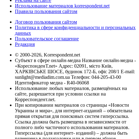
Реклама на сайте
Использование материалов korrespondent.net
Правила пользования сайтом
Договор пользования сайтом
Политика в сфере конфиденциальности и персональных
данных
Пользовательское соглашение
Редакция
© 2000-2026, Korrespondent.net
Субъект в сфере онлайн-медиа Название онлайн-медиа -
«КореспонденТ.net» Адрес: 02091, місто Київ,
ХАРКІВСЬКЕ ШОСЕ, будинок 172-Б, офіс 208/1 E-mail:
sunlight@mediadim.com.ua
Телефон: 044-205-43-00
Идентификатор медиа - R40-06068
Использование любых материалов, размещённых на
сайте, разрешается при условии ссылки на
Корреспондент.net.
При копировании материалов со страницы «Новости
Украины и мира», для интернет-изданий – обязательна
прямая открытая для поисковых систем гиперссылка.
Ссылка должна быть размещена в независимости от
полного либо частичного использования материалов.
Гиперссылка (для интернет- изданий) – должна быть
размещена в подзаголовке или в первом абзаце