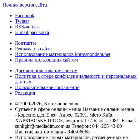
Полная версия сайта
Facebook
Twitter
RSS-ленты
E-mail рассылка
Контакты
Реклама на сайте
Использование материалов korrespondent.net
Правила пользования сайтом
Договор пользования сайтом
Политика в сфере конфиденциальности и персональных
данных
Пользовательское соглашение
Редакция
© 2000-2026, Korrespondent.net
Субъект в сфере онлайн-медиа Название онлайн-медиа -
«КореспонденТ.net» Адрес: 02091, місто Київ,
ХАРКІВСЬКЕ ШОСЕ, будинок 172-Б, офіс 208/1 E-mail:
sunlight@mediadim.com.ua
Телефон: 044-205-43-00
Идентификатор медиа - R40-06068
Использование любых материалов, размещённых на