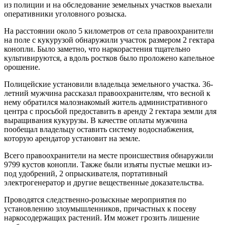
из полиции и на обследование земельных участков выехали
оперативники уголовного розыска.
На расстоянии около 5 километров от села правоохранители
на поле с кукурузой обнаружили участок размером 2 гектара
конопли. Было заметно, что наркорастения тщательно
культивируются, а вдоль ростков было проложено капельное
орошение.
Полицейские установили владельца земельного участка. 36-
летний мужчина рассказал правоохранителям, что весной к
нему обратился малознакомый житель административного
центра с просьбой предоставить в аренду 2 гектара земли для
выращивания кукурузы. В качестве оплаты мужчина
пообещал владельцу оставить систему водоснабжения,
которую арендатор установит на земле.
Всего правоохранители на месте происшествия обнаружили
9799 кустов конопли. Также были изъяты пустые мешки из-
под удобрений, 2 опрыскивателя, портативный
электрогенератор и другие вещественные доказательства.
Проводятся следственно-розыскные мероприятия по
установлению злоумышленников, причастных к посеву
наркосодержащих растений. Им может грозить лишение