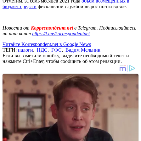
Отметим, за семь месяцев 2021 года
объем возмещенных в
бюджет средств
фискальной службой вырос почти вдвое.
Новости от
Корреспондент.net
в Telegram. Подписывайтесь
на наш канал
https://t.me/korrespondentnet
Читайте Korrespondent.net в Google News
ТЕГИ:
налоги
,
НДС
,
ГФС
,
Вадим Мельник
Если вы заметили ошибку, выделите необходимый текст и
нажмите Ctrl+Enter, чтобы сообщить об этом редакции.