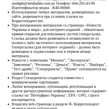
sunlight@mediadim.com.ua
Телефон: 044-205-43-00
Идентификатор медиа - R40-06068
Использование любых материалов, размещённых на
сайте, разрешается при условии ссылки на
Корреспондент.net.
При копировании материалов со страницы «Новости
Украины и мира», для интернет-изданий – обязательна
прямая открытая для поисковых систем гиперссылка.
Ссылка должна быть размещена в независимости от
полного либо частичного использования материалов.
Гиперссылка (для интернет- изданий) – должна быть
размещена в подзаголовке или в первом абзаце
материала.
Новости с пометками "Мнение", "Экспертиза",
"Заявление", "Регионы", "Деньги", "Власть", "Выборы",
"Тест-драйв", "Спецпроекты", "Промо" публикуются на
правах рекламы.
Раздел Спецпроекты создается совместно с
коммерческими партнерами.
Любое копирование, публикация, републикация и
другое распространение информации, которое содержит
ссылку на "Интерфакс-Украина", EPA / UPG, строго
воспрещается.
Владелец веб-страницы в разделе Я- Корреспондент
является автор публикации.