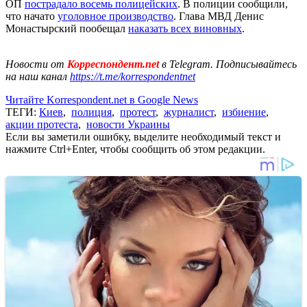
ОП
пострадало восемь полицейских
. В полиции сообщили,
что начато
уголовное производство
. Глава МВД Денис
Монастырский пообещал
наказать всех виновных
.
Новости от
Корреспондент.net
в Telegram. Подписывайтесь
на наш канал
https://t.me/korrespondentnet
Читайте Korrespondent.net в Google News
ТЕГИ:
Киев
,
полиция
,
протест
,
журналист
,
избиение
,
акции протеста
,
новости Украины
Если вы заметили ошибку, выделите необходимый текст и
нажмите Ctrl+Enter, чтобы сообщить об этом редакции.