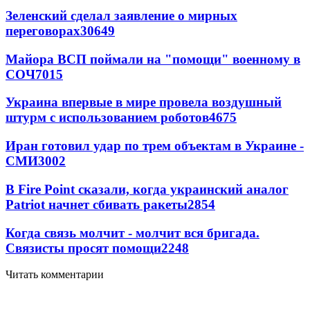
Зеленский сделал заявление о мирных
переговорах
30649
Майора ВСП поймали на "помощи" военному в
СОЧ
7015
Украина впервые в мире провела воздушный
штурм с использованием роботов
4675
Иран готовил удар по трем объектам в Украине -
СМИ
3002
В Fire Point сказали, когда украинский аналог
Patriot начнет сбивать ракеты
2854
Когда связь молчит - молчит вся бригада.
Связисты просят помощи
2248
Читать комментарии