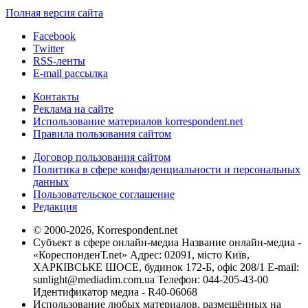
Полная версия сайта
Facebook
Twitter
RSS-ленты
E-mail рассылка
Контакты
Реклама на сайте
Использование материалов korrespondent.net
Правила пользования сайтом
Договор пользования сайтом
Политика в сфере конфиденциальности и персональных
данных
Пользовательское соглашение
Редакция
© 2000-2026, Korrespondent.net
Субъект в сфере онлайн-медиа Название онлайн-медиа -
«КореспонденТ.net» Адрес: 02091, місто Київ,
ХАРКІВСЬКЕ ШОСЕ, будинок 172-Б, офіс 208/1 E-mail:
sunlight@mediadim.com.ua
Телефон: 044-205-43-00
Идентификатор медиа - R40-06068
Использование любых материалов, размещённых на