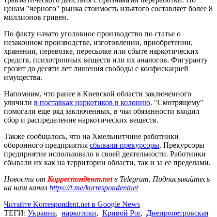
ценам "черного" рынка стоимость изъятого составляет более 8
миллионов гривен.
По факту начато уголовное производство по статье о
незаконном производстве, изготовлении, приобретении,
хранении, перевозке, пересылке или сбыте наркотических
средств, психотропных веществ или их аналогов. Фигуранту
грозит до десяти лет лишения свободы с конфискацией
имущества.
Напомним, что ранее в Киевской области заключенного
уличили
в поставках наркотиков в колонию
. "Смотрящему"
помогали еще ряд заключенных, в чьи обязанности входил
сбор и распределение наркотических веществ.
Также сообщалось, что на Хмельнитчине работники
оборонного предприятия
сбывали прекурсоры
. Прекурсоры
предприятие использовало в своей деятельности. Работники
сбывали их как на территории области, так и за ее пределами.
Новости от
Корреспондент.net
в Telegram. Подписывайтесь
на наш канал
https://t.me/korrespondentnet
Читайте Korrespondent.net в Google News
ТЕГИ:
Украина
,
наркотики
,
Кривой Рог
,
Днепропетровская