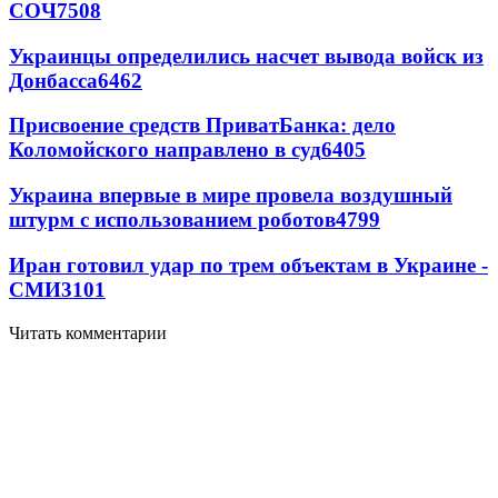
СОЧ
7508
Украинцы определились насчет вывода войск из
Донбасса
6462
Присвоение средств ПриватБанка: дело
Коломойского направлено в суд
6405
Украина впервые в мире провела воздушный
штурм с использованием роботов
4799
Иран готовил удар по трем объектам в Украине -
СМИ
3101
Читать комментарии