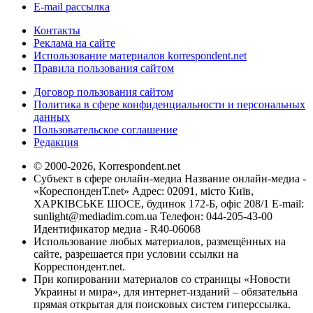
E-mail рассылка
Контакты
Реклама на сайте
Использование материалов korrespondent.net
Правила пользования сайтом
Договор пользования сайтом
Политика в сфере конфиденциальности и персональных
данных
Пользовательское соглашение
Редакция
© 2000-2026, Korrespondent.net
Субъект в сфере онлайн-медиа Название онлайн-медиа -
«КореспонденТ.net» Адрес: 02091, місто Київ,
ХАРКІВСЬКЕ ШОСЕ, будинок 172-Б, офіс 208/1 E-mail:
sunlight@mediadim.com.ua
Телефон: 044-205-43-00
Идентификатор медиа - R40-06068
Использование любых материалов, размещённых на
сайте, разрешается при условии ссылки на
Корреспондент.net.
При копировании материалов со страницы «Новости
Украины и мира», для интернет-изданий – обязательна
прямая открытая для поисковых систем гиперссылка.