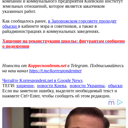
компании и коммунального предприятия Киевский институт
земельных отношений, которое является заказчиком
указанных работ.
Как сообщалось ранее,
в Запорожском горсовете проходят
обыски
в кабинете мэра и советников, а также в
райадминистрациях и коммунальных заведениях.
Хищение на реконструкции школы: фигурантам сообщено
о подозрении
Новости от
Корреспондент.net
в Telegram. Подписывайтесь
на наш канал
https://t.me/korrespondentnet
Читайте Korrespondent.net в Google News
ТЕГИ:
хищение
,
новости Киева
,
новости Украины
,
обыски
Если вы заметили ошибку, выделите необходимый текст и
нажмите Ctrl+Enter, чтобы сообщить об этом редакции.