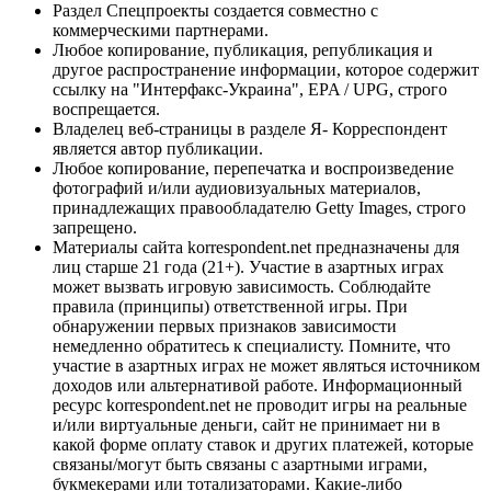
Раздел Спецпроекты создается совместно с
коммерческими партнерами.
Любое копирование, публикация, републикация и
другое распространение информации, которое содержит
ссылку на "Интерфакс-Украина", EPA / UPG, строго
воспрещается.
Владелец веб-страницы в разделе Я- Корреспондент
является автор публикации.
Любое копирование, перепечатка и воспроизведение
фотографий и/или аудиовизуальных материалов,
принадлежащих правообладателю Getty Images, строго
запрещено.
Материалы сайта korrespondent.net предназначены для
лиц старше 21 года (21+). Участие в азартных играх
может вызвать игровую зависимость. Соблюдайте
правила (принципы) ответственной игры. При
обнаружении первых признаков зависимости
немедленно обратитесь к специалисту. Помните, что
участие в азартных играх не может являться источником
доходов или альтернативой работе. Информационный
ресурс korrespondent.net не проводит игры на реальные
и/или виртуальные деньги, сайт не принимает ни в
какой форме оплату ставок и других платежей, которые
связаны/могут быть связаны с азартными играми,
букмекерами или тотализаторами. Какие-либо