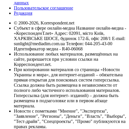
данных
Пользовательское соглашение
Редакция
© 2000-2026, Korrespondent.net
Субъект в сфере онлайн-медиа Название онлайн-медиа -
«КореспонденТ.net» Адрес: 02091, місто Київ,
ХАРКІВСЬКЕ ШОСЕ, будинок 172-Б, офіс 208/1 E-mail:
sunlight@mediadim.com.ua
Телефон: 044-205-43-00
Идентификатор медиа - R40-06068
Использование любых материалов, размещённых на
сайте, разрешается при условии ссылки на
Корреспондент.net.
При копировании материалов со страницы «Новости
Украины и мира», для интернет-изданий – обязательна
прямая открытая для поисковых систем гиперссылка.
Ссылка должна быть размещена в независимости от
полного либо частичного использования материалов.
Гиперссылка (для интернет- изданий) – должна быть
размещена в подзаголовке или в первом абзаце
материала.
Новости с пометками "Мнение", "Экспертиза",
"Заявление", "Регионы", "Деньги", "Власть", "Выборы",
"Тест-драйв", "Спецпроекты", "Промо" публикуются на
правах рекламы.