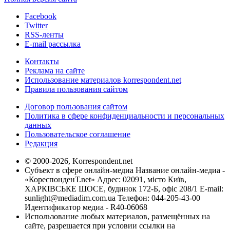
Facebook
Twitter
RSS-ленты
E-mail рассылка
Контакты
Реклама на сайте
Использование материалов korrespondent.net
Правила пользования сайтом
Договор пользования сайтом
Политика в сфере конфиденциальности и персональных
данных
Пользовательское соглашение
Редакция
© 2000-2026, Korrespondent.net
Субъект в сфере онлайн-медиа Название онлайн-медиа -
«КореспонденТ.net» Адрес: 02091, місто Київ,
ХАРКІВСЬКЕ ШОСЕ, будинок 172-Б, офіс 208/1 E-mail:
sunlight@mediadim.com.ua
Телефон: 044-205-43-00
Идентификатор медиа - R40-06068
Использование любых материалов, размещённых на
сайте, разрешается при условии ссылки на