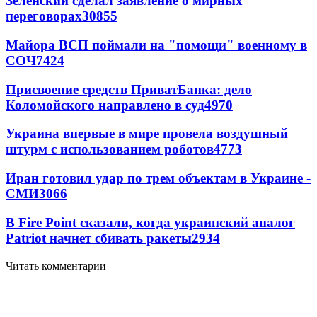
Зеленский сделал заявление о мирных
переговорах
30855
Майора ВСП поймали на "помощи" военному в
СОЧ
7424
Присвоение средств ПриватБанка: дело
Коломойского направлено в суд
4970
Украина впервые в мире провела воздушный
штурм с использованием роботов
4773
Иран готовил удар по трем объектам в Украине -
СМИ
3066
В Fire Point сказали, когда украинский аналог
Patriot начнет сбивать ракеты
2934
Читать комментарии