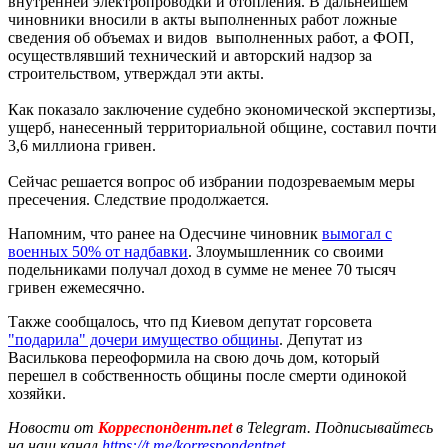
внутренней электропроводки и отопления. В дальнейшем
чиновники вносили в акты выполненных работ ложные
сведения об объемах и видов выполненных работ, а ФОП,
осуществлявший технический и авторский надзор за
строительством, утверждал эти акты.
Как показало заключение судебно экономической экспертизы,
ущерб, нанесенный территориальной общине, составил почти
3,6 миллиона гривен.
Сейчас решается вопрос об избрании подозреваемым меры
пресечения. Следствие продолжается.
Напомним, что ранее на Одесчине чиновник
вымогал с
военных 50% от надбавки
. Злоумышленник со своими
подельниками получал доход в сумме не менее 70 тысяч
гривен ежемесячно.
Также сообщалось, что пд Киевом депутат горсовета
"подарила" дочери имущество общины
. Депутат из
Василькова переоформила на свою дочь дом, который
перешел в собственность общины после смерти одинокой
хозяйки.
Новости от
Корреспондент.net
в Telegram. Подписывайтесь
на наш канал
https://t.me/korrespondentnet