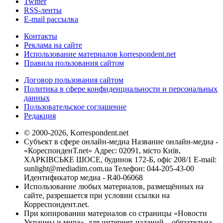
Twitter
RSS-ленты
E-mail рассылка
Контакты
Реклама на сайте
Использование материалов korrespondent.net
Правила пользования сайтом
Договор пользования сайтом
Политика в сфере конфиденциальности и персональных
данных
Пользовательское соглашение
Редакция
© 2000-2026, Korrespondent.net
Субъект в сфере онлайн-медиа Название онлайн-медиа -
«КореспонденТ.net» Адрес: 02091, місто Київ,
ХАРКІВСЬКЕ ШОСЕ, будинок 172-Б, офіс 208/1 E-mail:
sunlight@mediadim.com.ua
Телефон: 044-205-43-00
Идентификатор медиа - R40-06068
Использование любых материалов, размещённых на
сайте, разрешается при условии ссылки на
Корреспондент.net.
При копировании материалов со страницы «Новости
Украины и мира», для интернет-изданий – обязательна