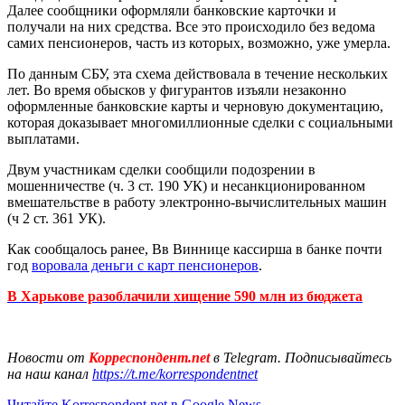
Далее сообщники оформляли банковские карточки и
получали на них средства. Все это происходило без ведома
самих пенсионеров, часть из которых, возможно, уже умерла.
По данным СБУ, эта схема действовала в течение нескольких
лет. Во время обысков у фигурантов изъяли незаконно
оформленные банковские карты и черновую документацию,
которая доказывает многомиллионные сделки с социальными
выплатами.
Двум участникам сделки сообщили подозрении в
мошенничестве (ч. 3 ст. 190 УК) и несанкционированном
вмешательстве в работу электронно-вычислительных машин
(ч 2 ст. 361 УК).
Как сообщалось ранее, Вв Виннице кассирша в банке почти
год
воровала деньги с карт пенсионеров
.
В Харькове разоблачили хищение 590 млн из бюджета
Новости от
Корреспондент.net
в Telegram. Подписывайтесь
на наш канал
https://t.me/korrespondentnet
Читайте Korrespondent.net в Google News