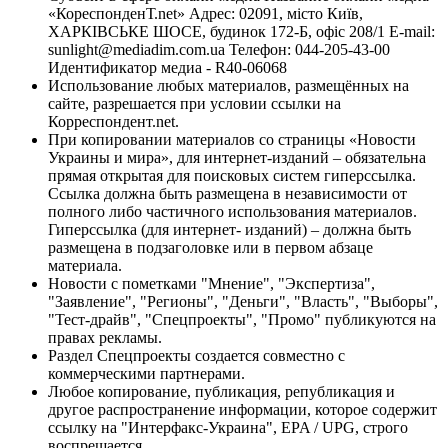
«КореспонденТ.net» Адрес: 02091, місто Київ,
ХАРКІВСЬКЕ ШОСЕ, будинок 172-Б, офіс 208/1 E-mail:
sunlight@mediadim.com.ua
Телефон: 044-205-43-00
Идентификатор медиа - R40-06068
Использование любых материалов, размещённых на
сайте, разрешается при условии ссылки на
Корреспондент.net.
При копировании материалов со страницы «Новости
Украины и мира», для интернет-изданий – обязательна
прямая открытая для поисковых систем гиперссылка.
Ссылка должна быть размещена в независимости от
полного либо частичного использования материалов.
Гиперссылка (для интернет- изданий) – должна быть
размещена в подзаголовке или в первом абзаце
материала.
Новости с пометками "Мнение", "Экспертиза",
"Заявление", "Регионы", "Деньги", "Власть", "Выборы",
"Тест-драйв", "Спецпроекты", "Промо" публикуются на
правах рекламы.
Раздел Спецпроекты создается совместно с
коммерческими партнерами.
Любое копирование, публикация, републикация и
другое распространение информации, которое содержит
ссылку на "Интерфакс-Украина", EPA / UPG, строго
воспрещается.