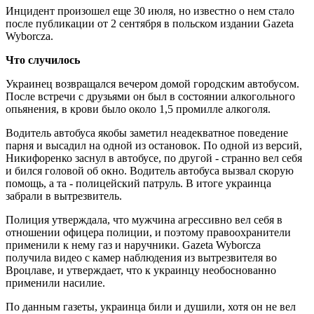
Инцидент произошел еще 30 июля, но известно о нем стало
после публикации от 2 сентября в польском издании Gazeta
Wyborcza.
Что случилось
Украинец возвращался вечером домой городским автобусом.
После встречи с друзьями он был в состоянии алкогольного
опьянения, в крови было около 1,5 промилле алкоголя.
Водитель автобуса якобы заметил неадекватное поведение
парня и высадил на одной из остановок. По одной из версий,
Никифоренко заснул в автобусе, по другой - странно вел себя
и бился головой об окно. Водитель автобуса вызвал скорую
помощь, а та - полицейский патруль. В итоге украинца
забрали в вытрезвитель.
Полиция утверждала, что мужчина агрессивно вел себя в
отношении офицера полиции, и поэтому правоохранители
применили к нему газ и наручники. Gazeta Wyborcza
получила видео с камер наблюдения из вытрезвителя во
Вроцлаве, и утверждает, что к украинцу необоснованно
применили насилие.
По данным газеты, украинца били и душили, хотя он не вел