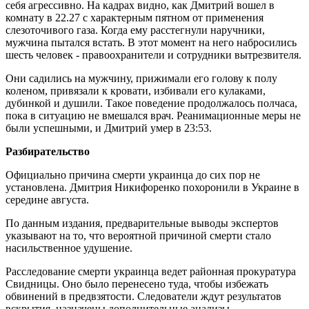
себя агрессивно. На кадрах видно, как Дмитрий вошел в
комнату в 22.27 с характерным пятном от применения
слезоточивого газа. Когда ему расстегнули наручники,
мужчина пытался встать. В этот момент на него набросились
шесть человек - правоохранители и сотрудники вытрезвителя.
Они садились на мужчину, прижимали его голову к полу
коленом, привязали к кровати, избивали его кулаками,
дубинкой и душили. Такое поведение продолжалось полчаса,
пока в ситуацию не вмешался врач. Реанимационные меры не
были успешными, и Дмитрий умер в 23:53.
Разбирательство
Официально причина смерти украинца до сих пор не
установлена. Дмитрия Никифоренко похоронили в Украине в
середине августа.
По данным издания, предварительные выводы экспертов
указывают на то, что вероятной причиной смерти стало
насильственное удушение.
Расследование смерти украинца ведет районная прокуратура
Свидницы. Оно было перенесено туда, чтобы избежать
обвинений в предвзятости. Следователи ждут результатов
вскрытия, назначены дополнительные анализы.