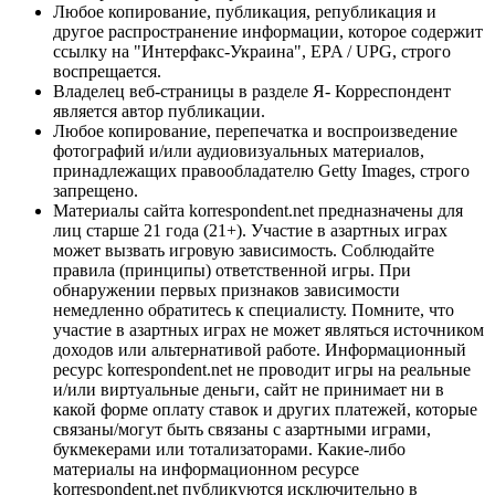
Любое копирование, публикация, републикация и
другое распространение информации, которое содержит
ссылку на "Интерфакс-Украина", EPA / UPG, строго
воспрещается.
Владелец веб-страницы в разделе Я- Корреспондент
является автор публикации.
Любое копирование, перепечатка и воспроизведение
фотографий и/или аудиовизуальных материалов,
принадлежащих правообладателю Getty Images, строго
запрещено.
Материалы сайта korrespondent.net предназначены для
лиц старше 21 года (21+). Участие в азартных играх
может вызвать игровую зависимость. Соблюдайте
правила (принципы) ответственной игры. При
обнаружении первых признаков зависимости
немедленно обратитесь к специалисту. Помните, что
участие в азартных играх не может являться источником
доходов или альтернативой работе. Информационный
ресурс korrespondent.net не проводит игры на реальные
и/или виртуальные деньги, сайт не принимает ни в
какой форме оплату ставок и других платежей, которые
связаны/могут быть связаны с азартными играми,
букмекерами или тотализаторами. Какие-либо
материалы на информационном ресурсе
korrespondent.net публикуются исключительно в