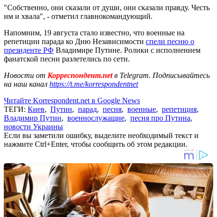
"Собственно, они сказали от души, они сказали правду. Честь
им и хвала", - отметил главнокомандующий.
Напомним, 19 августа стало известно, что военные на
репетиции парада ко Дню Независимости
спели песню о
президенте РФ
Владимире Путине. Ролики с исполнением
фанатской песни разлетелись по сети.
Новости от
Корреспондент.net
в Telegram. Подписывайтесь
на наш канал
https://t.me/korrespondentnet
Читайте Korrespondent.net в Google News
ТЕГИ:
Киев
,
Путин
,
парад
,
песня
,
военные
,
репетиция
,
Владимир Путин
,
военнослужащие
,
песня про Путина
,
новости Украины
Если вы заметили ошибку, выделите необходимый текст и
нажмите Ctrl+Enter, чтобы сообщить об этом редакции.