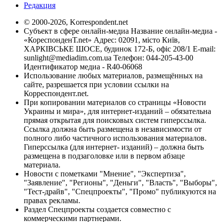
Редакция
© 2000-2026, Korrespondent.net
Субъект в сфере онлайн-медиа Название онлайн-медиа -
«КореспонденТ.net» Адрес: 02091, місто Київ,
ХАРКІВСЬКЕ ШОСЕ, будинок 172-Б, офіс 208/1 E-mail:
sunlight@mediadim.com.ua
Телефон: 044-205-43-00
Идентификатор медиа - R40-06068
Использование любых материалов, размещённых на
сайте, разрешается при условии ссылки на
Корреспондент.net.
При копировании материалов со страницы «Новости
Украины и мира», для интернет-изданий – обязательна
прямая открытая для поисковых систем гиперссылка.
Ссылка должна быть размещена в независимости от
полного либо частичного использования материалов.
Гиперссылка (для интернет- изданий) – должна быть
размещена в подзаголовке или в первом абзаце
материала.
Новости с пометками "Мнение", "Экспертиза",
"Заявление", "Регионы", "Деньги", "Власть", "Выборы",
"Тест-драйв", "Спецпроекты", "Промо" публикуются на
правах рекламы.
Раздел Спецпроекты создается совместно с
коммерческими партнерами.