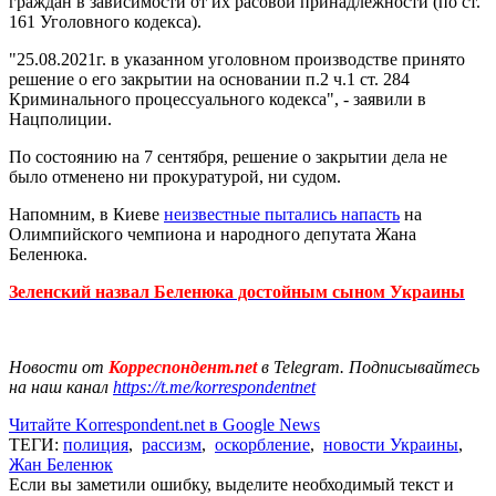
граждан в зависимости от их расовой принадлежности (по ст.
161 Уголовного кодекса).
"25.08.2021г. в указанном уголовном производстве принято
решение о его закрытии на основании п.2 ч.1 ст. 284
Криминального процессуального кодекса", - заявили в
Нацполиции.
По состоянию на 7 сентября, решение о закрытии дела не
было отменено ни прокуратурой, ни судом.
Напомним, в Киеве
неизвестные пытались напасть
на
Олимпийского чемпиона и народного депутата Жана
Беленюка.
Зеленский назвал Беленюка достойным сыном Украины
Новости от
Корреспондент.net
в Telegram. Подписывайтесь
на наш канал
https://t.me/korrespondentnet
Читайте Korrespondent.net в Google News
ТЕГИ:
полиция
,
рассизм
,
оскорбление
,
новости Украины
,
Жан Беленюк
Если вы заметили ошибку, выделите необходимый текст и