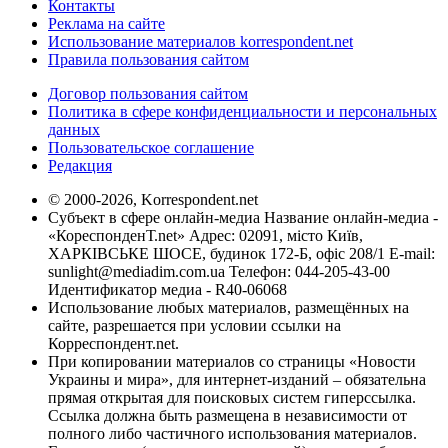
Контакты
Реклама на сайте
Использование материалов korrespondent.net
Правила пользования сайтом
Договор пользования сайтом
Политика в сфере конфиденциальности и персональных
данных
Пользовательское соглашение
Редакция
© 2000-2026, Korrespondent.net
Субъект в сфере онлайн-медиа Название онлайн-медиа -
«КореспонденТ.net» Адрес: 02091, місто Київ,
ХАРКІВСЬКЕ ШОСЕ, будинок 172-Б, офіс 208/1 E-mail:
sunlight@mediadim.com.ua
Телефон: 044-205-43-00
Идентификатор медиа - R40-06068
Использование любых материалов, размещённых на
сайте, разрешается при условии ссылки на
Корреспондент.net.
При копировании материалов со страницы «Новости
Украины и мира», для интернет-изданий – обязательна
прямая открытая для поисковых систем гиперссылка.
Ссылка должна быть размещена в независимости от
полного либо частичного использования материалов.