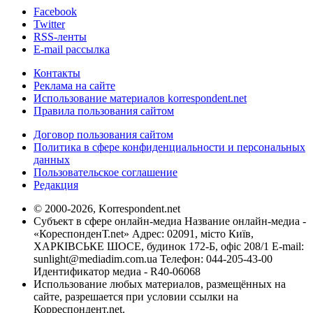
Facebook
Twitter
RSS-ленты
E-mail рассылка
Контакты
Реклама на сайте
Использование материалов korrespondent.net
Правила пользования сайтом
Договор пользования сайтом
Политика в сфере конфиденциальности и персональных
данных
Пользовательское соглашение
Редакция
© 2000-2026, Korrespondent.net
Субъект в сфере онлайн-медиа Название онлайн-медиа -
«КореспонденТ.net» Адрес: 02091, місто Київ,
ХАРКІВСЬКЕ ШОСЕ, будинок 172-Б, офіс 208/1 E-mail:
sunlight@mediadim.com.ua
Телефон: 044-205-43-00
Идентификатор медиа - R40-06068
Использование любых материалов, размещённых на
сайте, разрешается при условии ссылки на
Корреспондент.net.