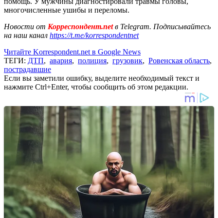
помощь. У мужчины диагностировали травмы головы,
многочисленные ушибы и переломы.
Новости от
Корреспондент.net
в Telegram. Подписывайтесь
на наш канал
https://t.me/korrespondentnet
Читайте Korrespondent.net в Google News
ТЕГИ:
ДТП
,
авария
,
полиция
,
грузовик
,
Ровенская область
,
пострадавшие
Если вы заметили ошибку, выделите необходимый текст и
нажмите Ctrl+Enter, чтобы сообщить об этом редакции.