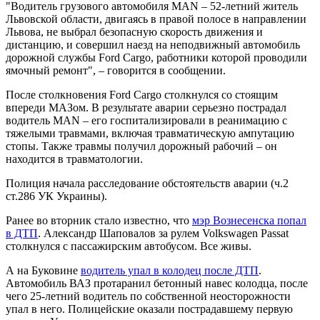
"Водитель грузового автомобиля MAN – 52-летний житель
Львовской области, двигаясь в правой полосе в направлении
Львова, не выбрал безопасную скорость движения и
дистанцию, и совершил наезд на неподвижный автомобиль
дорожной службы Ford Cargo, работники которой проводили
ямочный ремонт", – говорится в сообщении.
После столкновения Ford Cargo столкнулся со стоящим
впереди МАЗом. В результате аварии серьезно пострадал
водитель MAN – его госпитализировали в реанимацию с
тяжелыми травмами, включая травматическую ампутацию
стопы. Также травмы получил дорожный рабочий – он
находится в травматологии.
Полиция начала расследование обстоятельств аварии (ч.2
ст.286 УК Украины).
Ранее во вторник стало известно, что
мэр Вознесенска попал
в ДТП
. Александр Шаповалов за рулем Volkswagen Passat
столкнулся с пассажирским автобусом. Все живы.
А на Буковине
водитель упал в колодец после ДТП
.
Автомобиль ВАЗ протаранил бетонный навес колодца, после
чего 25-летний водитель по собственной неосторожности
упал в него. Полицейские оказали пострадавшему первую