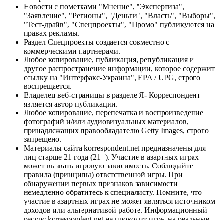
Новости с пометками "Мнение", "Экспертиза",
"Заявление", "Регионы", "Деньги", "Власть", "Выборы",
"Тест-драйв", "Спецпроекты", "Промо" публикуются на
правах рекламы.
Раздел Спецпроекты создается совместно с
коммерческими партнерами.
Любое копирование, публикация, републикация и
другое распространение информации, которое содержит
ссылку на "Интерфакс-Украина", EPA / UPG, строго
воспрещается.
Владелец веб-страницы в разделе Я- Корреспондент
является автор публикации.
Любое копирование, перепечатка и воспроизведение
фотографий и/или аудиовизуальных материалов,
принадлежащих правообладателю Getty Images, строго
запрещено.
Материалы сайта korrespondent.net предназначены для
лиц старше 21 года (21+). Участие в азартных играх
может вызвать игровую зависимость. Соблюдайте
правила (принципы) ответственной игры. При
обнаружении первых признаков зависимости
немедленно обратитесь к специалисту. Помните, что
участие в азартных играх не может являться источником
доходов или альтернативой работе. Информационный
ресурс korrespondent.net не проводит игры на реальные