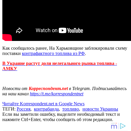
Как сообщалось ранее, На Харьковщине заблокировали схему
поставки
контрафактного топлива из РФ
.
В Украине растут доли нелегального рынка топлива -
АМКУ
Новости от
Корреспондент.net
в Telegram. Подписывайтесь
на наш канал
https://t.me/korrespondentnet
Читайте Korrespondent.net в Google News
ТЕГИ:
Россия
,
контрабанда
,
топливо
,
новости Украины
Если вы заметили ошибку, выделите необходимый текст и
нажмите Ctrl+Enter, чтобы сообщить об этом редакции.