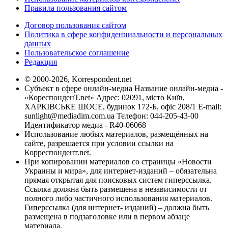
Правила пользования сайтом
Договор пользования сайтом
Политика в сфере конфиденциальности и персональных
данных
Пользовательское соглашение
Редакция
© 2000-2026, Korrespondent.net
Субъект в сфере онлайн-медиа Название онлайн-медиа -
«КореспонденТ.net» Адрес: 02091, місто Київ,
ХАРКІВСЬКЕ ШОСЕ, будинок 172-Б, офіс 208/1 E-mail:
sunlight@mediadim.com.ua
Телефон: 044-205-43-00
Идентификатор медиа - R40-06068
Использование любых материалов, размещённых на
сайте, разрешается при условии ссылки на
Корреспондент.net.
При копировании материалов со страницы «Новости
Украины и мира», для интернет-изданий – обязательна
прямая открытая для поисковых систем гиперссылка.
Ссылка должна быть размещена в независимости от
полного либо частичного использования материалов.
Гиперссылка (для интернет- изданий) – должна быть
размещена в подзаголовке или в первом абзаце
материала.