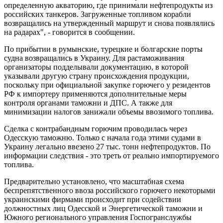
определенную акваторию, где принимали нефтепродукты из
российских танкеров. Загруженные топливом корабли
возвращались на утвержденный маршрут и снова появлялись
на радарах", - говорится в сообщении.
По прибытии в румынские, турецкие и болгарские порты
судна возвращались в Украину. Для растаможивания
организаторы подделывали документацию, в которой
указывали другую страну происхождения продукции,
поскольку при официальной закупке горючего у резидентов
РФ к импортеру применяются дополнительные меры
контроля органами таможни и ДПС. А также для
минимизации налогов занижали объемы ввозимого топлива.
Сделка с контрабандным горючим проводилась через
Одесскую таможню. Только с начала года этими судами в
Украину легально ввезено 27 тыс. тонн нефтепродуктов. По
информации следствия - это треть от реально импортируемого
топлива.
Предварительно установлено, что масштабная схема
беспрепятственного ввоза российского горючего некоторыми
украинскими фирмами происходит при содействии
должностных лиц Одесской и Энергетической таможни и
Южного регионального управления Госпогранслужбы