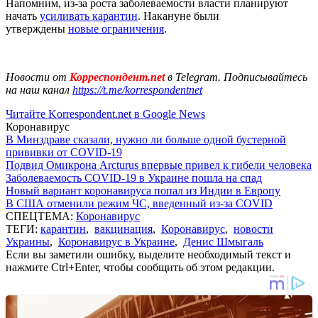
Напомним, из-за роста заболеваемости власти планируют
начать
усиливать карантин
. Накануне были
утверждены
новые ограничения
.
Новости от
Корреспондент.net
в Telegram. Подписывайтесь
на наш канал
https://t.me/korrespondentnet
Читайте Korrespondent.net в Google News
Коронавирус
В Минздраве сказали, нужно ли больше одной бустерной
прививки от COVID-19
Подвид Омикрона Arcturus впервые привел к гибели человека
Заболеваемость COVID-19 в Украине пошла на спад
Новый вариант коронавируса попал из Индии в Европу
В США отменили режим ЧС, введенный из-за COVID
СПЕЦТЕМА:
Коронавирус
ТЕГИ:
карантин
,
вакцинация
,
Коронавирус
,
новости
Украины
,
Коронавирус в Украине
,
Денис Шмыгаль
Если вы заметили ошибку, выделите необходимый текст и
нажмите Ctrl+Enter, чтобы сообщить об этом редакции.