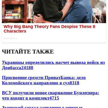
ЧИТАЙТЕ ТАКЖЕ
Украинцы определились насчет вывода войск из
Донбасса
24188
Присвоение средств ПриватБанка: дело
Коломойского направлено в суд
8318
ВСУ получили новое снаряжение Бундесвера:
что входит в комплект
4715
Зеленский сделал заявление о мирных