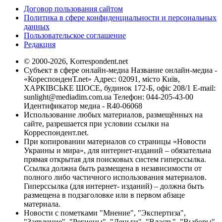
Договор пользования сайтом
Политика в сфере конфиденциальности и персональных
данных
Пользовательское соглашение
Редакция
© 2000-2026, Korrespondent.net
Субъект в сфере онлайн-медиа Название онлайн-медиа -
«КореспонденТ.net» Адрес: 02091, місто Київ,
ХАРКІВСЬКЕ ШОСЕ, будинок 172-Б, офіс 208/1 E-mail:
sunlight@mediadim.com.ua
Телефон: 044-205-43-00
Идентификатор медиа - R40-06068
Использование любых материалов, размещённых на
сайте, разрешается при условии ссылки на
Корреспондент.net.
При копировании материалов со страницы «Новости
Украины и мира», для интернет-изданий – обязательна
прямая открытая для поисковых систем гиперссылка.
Ссылка должна быть размещена в независимости от
полного либо частичного использования материалов.
Гиперссылка (для интернет- изданий) – должна быть
размещена в подзаголовке или в первом абзаце
материала.
Новости с пометками "Мнение", "Экспертиза",
"Заявление", "Регионы", "Деньги", "Власть", "Выборы",