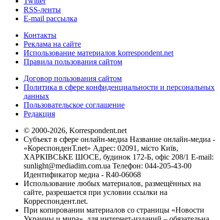
Twitter
RSS-ленты
E-mail рассылка
Контакты
Реклама на сайте
Использование материалов korrespondent.net
Правила пользования сайтом
Договор пользования сайтом
Политика в сфере конфиденциальности и персональных
данных
Пользовательское соглашение
Редакция
© 2000-2026, Korrespondent.net
Субъект в сфере онлайн-медиа Название онлайн-медиа -
«КореспонденТ.net» Адрес: 02091, місто Київ,
ХАРКІВСЬКЕ ШОСЕ, будинок 172-Б, офіс 208/1 E-mail:
sunlight@mediadim.com.ua
Телефон: 044-205-43-00
Идентификатор медиа - R40-06068
Использование любых материалов, размещённых на
сайте, разрешается при условии ссылки на
Корреспондент.net.
При копировании материалов со страницы «Новости
Украины и мира», для интернет-изданий – обязательна