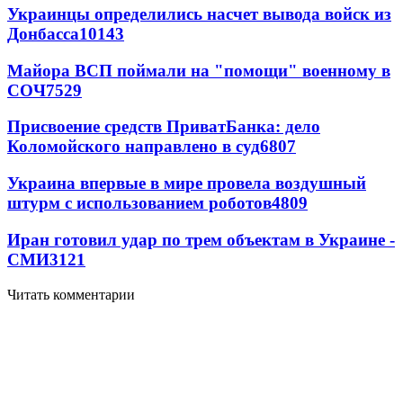
Украинцы определились насчет вывода войск из
Донбасса
10143
Майора ВСП поймали на "помощи" военному в
СОЧ
7529
Присвоение средств ПриватБанка: дело
Коломойского направлено в суд
6807
Украина впервые в мире провела воздушный
штурм с использованием роботов
4809
Иран готовил удар по трем объектам в Украине -
СМИ
3121
Читать комментарии