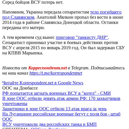
Серед бойцов ВСУ потерь нет.
Напомним, Украина передала сепаратистам
тело погибшего
под Славянском
. Анатолий Мялкин пропал без вести в июне
2014 года в районе Славянска Донецкой области. Останки
переданы его матери.
А тем временем суд вынес
приговор "танкисту ДНР"
.
Сепаратист принимал участие в боевых действиях против
ВСУ с апреля 2015 по январь 2019 год. Он был задержан СБУ
на КПВВ Марьинка.
Новости от
Корреспондент.net
в Telegram. Подписывайтесь
на наш канал
https://t.me/korrespondentnet
Читайте Korrespondent.net в Google News
ООС на Донбассе
РФ попытается загнать военных ВСУ в "котел" - СМИ
В зоне ООС отбили девять атак армии РФ: 170 захватчиков
уничтожены
Защитники в зоне ООС отбили 13 атак врага за день
На Луганщине российские военные бегут с поля боя - штаб
ООС
ВСУ уничтожили два российских танка и БМП