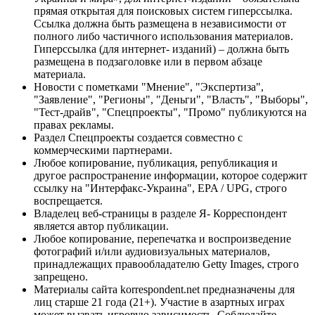
прямая открытая для поисковых систем гиперссылка.
Ссылка должна быть размещена в независимости от
полного либо частичного использования материалов.
Гиперссылка (для интернет- изданий) – должна быть
размещена в подзаголовке или в первом абзаце
материала.
Новости с пометками "Мнение", "Экспертиза",
"Заявление", "Регионы", "Деньги", "Власть", "Выборы",
"Тест-драйв", "Спецпроекты", "Промо" публикуются на
правах рекламы.
Раздел Спецпроекты создается совместно с
коммерческими партнерами.
Любое копирование, публикация, републикация и
другое распространение информации, которое содержит
ссылку на "Интерфакс-Украина", EPA / UPG, строго
воспрещается.
Владелец веб-страницы в разделе Я- Корреспондент
является автор публикации.
Любое копирование, перепечатка и воспроизведение
фотографий и/или аудиовизуальных материалов,
принадлежащих правообладателю Getty Images, строго
запрещено.
Материалы сайта korrespondent.net предназначены для
лиц старше 21 года (21+). Участие в азартных играх
может вызвать игровую зависимость. Соблюдайте