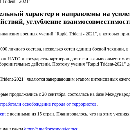
Trident - 2021"
ельный характер и направлены на усил
ействий, углубление взаимосовместимост
нских военных учений "Rapid Trident - 2021", в которых приня
000 личного состава, несколько сотен единиц боевой техники, в
н НАТО и государств-партнеров достигли взаимосовместимости
оборонительных действий. Поэтому учения "Rapid Trident-2021" 
d Trident-2021" являются завершающим этапом интенсивных еже
орые продолжались с 20 сентября, состоялась на базе Междунаро
отработали освобождение города от террористов
.
ent
с военными из 15 стран. Планировалось, что на этих учения
а наш канал
https://t.me/korrespondentnet