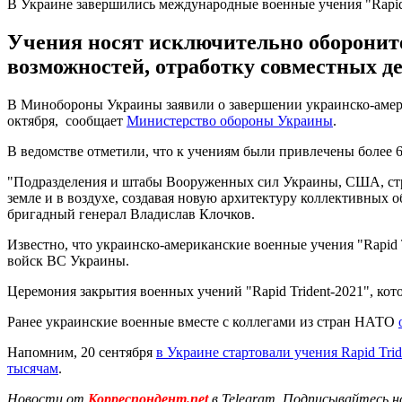
В Украине завершились международные военные учения "Rapid 
Учения носят исключительно оборонит
возможностей, отработку совместных д
В Минобороны Украины заявили о завершении украинско-америка
октября, сообщает
Министерство обороны Украины
.
В ведомстве отметили, что к учениям были привлечены более 6
"Подразделения и штабы Вооруженных сил Украины, США, стра
земле и в воздухе, создавая новую архитектуру коллективных 
бригадный генерал Владислав Клочков.
Известно, что украинско-американские военные учения "Rapi
войск ВС Украины.
Церемония закрытия военных учений "Rapid Trident-2021", кот
Ранее украинские военные вместе с коллегами из стран НАТО
Напомним, 20 сентября
в Украине стартовали учения Rapid Trid
тысячам
.
Новости от
Корреспондент.net
в Telegram. Подписывайтесь н