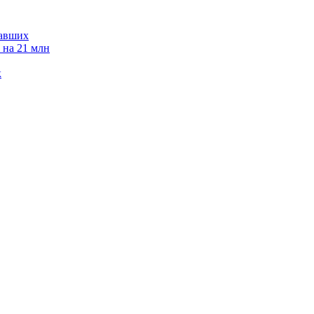
давших
 на 21 млн
к