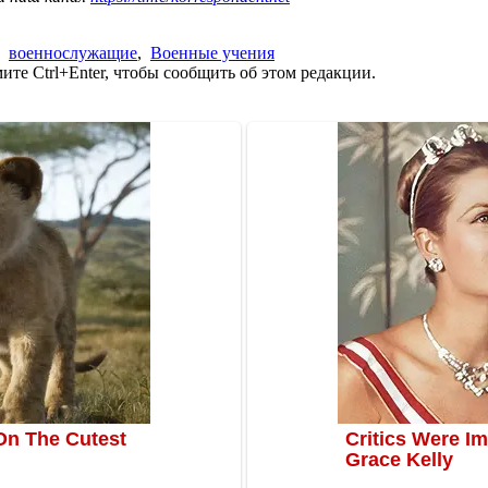
,
военнослужащие
,
Военные учения
те Ctrl+Enter, чтобы сообщить об этом редакции.