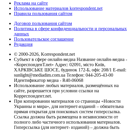
Реклама на сайте
Использование материалов korrespondent.net
Правила пользования сайтом
Договор пользования сайтом
Политика в сфере конфиденциальности и персональных
данных
Пользовательское соглашение
Редакция
© 2000-2026, Korrespondent.net
Субъект в сфере онлайн-медиа Название онлайн-медиа -
«КореспонденТ.net» Адрес: 02091, місто Київ,
ХАРКІВСЬКЕ ШОСЕ, будинок 172-Б, офіс 208/1 E-mail:
sunlight@mediadim.com.ua
Телефон: 044-205-43-00
Идентификатор медиа - R40-06068
Использование любых материалов, размещённых на
сайте, разрешается при условии ссылки на
Корреспондент.net.
При копировании материалов со страницы «Новости
Украины и мира», для интернет-изданий – обязательна
прямая открытая для поисковых систем гиперссылка.
Ссылка должна быть размещена в независимости от
полного либо частичного использования материалов.
Гиперссылка (для интернет- изданий) – должна быть