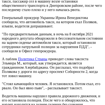
такси, пассажир сел в машину возле остановки
общественного транспорта в Днепровском районе, после чего
последнему стало плохо и у него началась рвота.
Генеральный прокурор Украины Ирина Венедиктова
сообщила, что автомобиль такси, на котором ехал Поляков,
изъяли, водителя допрашивают.
"По предварительным данным, в ночь на 8 октября 2021
народного депутата обнаружили в бессознательном состоянии
на заднем сиденье автомобиля такси, который остановили
сотрудники патрульной полиции за нарушения ПДД", -
сообщили в Офисе генпрокурора.
А паблик
Политика Страны
приводит слова таксиста
Эльмира М., который, как утверждается, является
гражданином Азербайджана. Он рассказал, что подобрал
Полякова у дороги по адресу проспект Соборности 2, когда
тот ловил машину.
"Стоял качающийся человек. Я остановился. Потом ехал, его
рвало. Он был явно пьян", - рассказывает таксист.
Водитель машины нарушил правила дорожного движения, и
его остановила полиция. После чего и обнаружилось, что
нардеп находится на заднем сидении без сознания.