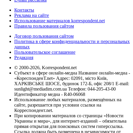
Контакты
Реклама на сайте
Использование материалов korrespondent.net
Правила пользования сайтом
Договор пользования сайтом
Политика в сфере конфиденциальности и персональных
данных
Пользовательское соглашение
Редакция
© 2000-2026, Korrespondent.net
Субъект в сфере онлайн-медиа Название онлайн-медиа -
«КореспонденТ.net» Адрес: 02091, місто Київ,
ХАРКІВСЬКЕ ШОСЕ, будинок 172-Б, офіс 208/1 E-mail:
sunlight@mediadim.com.ua
Телефон: 044-205-43-00
Идентификатор медиа - R40-06068
Использование любых материалов, размещённых на
сайте, разрешается при условии ссылки на
Корреспондент.net.
При копировании материалов со страницы «Новости
Украины и мира», для интернет-изданий – обязательна
прямая открытая для поисковых систем гиперссылка.
Ссылка должна быть размещена в независимости от