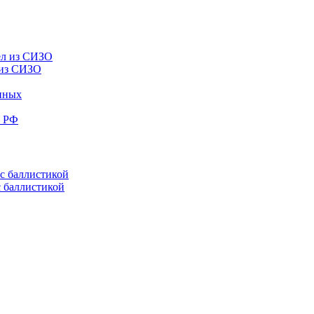
 из СИЗО
енных
е РФ
с баллистикой