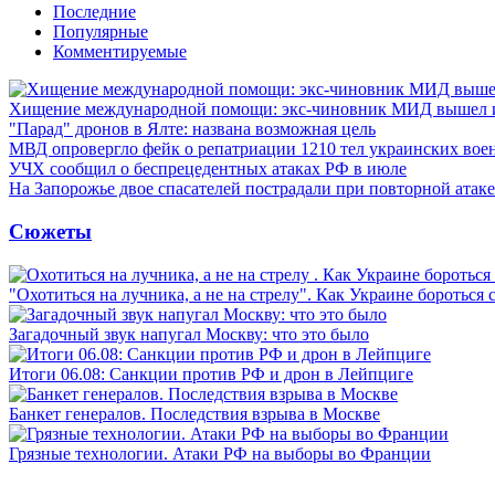
Последние
Популярные
Комментируемые
Хищение международной помощи: экс-чиновник МИД вышел
"Парад" дронов в Ялте: названа возможная цель
МВД опровергло фейк о репатриации 1210 тел украинских во
УЧХ сообщил о беспрецедентных атаках РФ в июле
На Запорожье двое спасателей пострадали при повторной атак
Сюжеты
"Охотиться на лучника, а не на стрелу". Как Украине бороться 
Загадочный звук напугал Москву: что это было
Итоги 06.08: Санкции против РФ и дрон в Лейпциге
Банкет генералов. Последствия взрыва в Москве
Грязные технологии. Атаки РФ на выборы во Франции