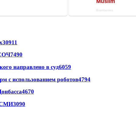
х
30911
 СОЧ
7490
кого направлено в суд
6059
рм с использованием роботов
4794
Донбасса
4670
- СМИ
3090