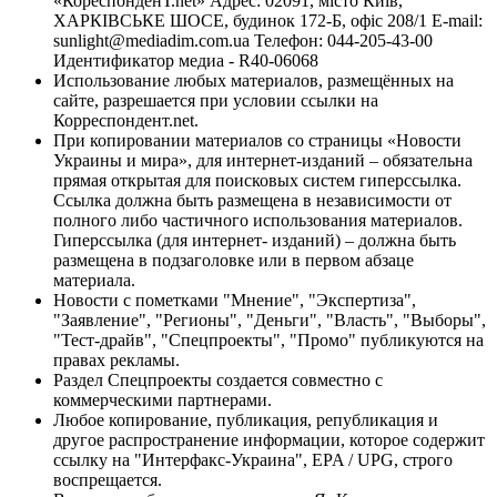
«КореспонденТ.net» Адрес: 02091, місто Київ,
ХАРКІВСЬКЕ ШОСЕ, будинок 172-Б, офіс 208/1 E-mail:
sunlight@mediadim.com.ua
Телефон: 044-205-43-00
Идентификатор медиа - R40-06068
Использование любых материалов, размещённых на
сайте, разрешается при условии ссылки на
Корреспондент.net.
При копировании материалов со страницы «Новости
Украины и мира», для интернет-изданий – обязательна
прямая открытая для поисковых систем гиперссылка.
Ссылка должна быть размещена в независимости от
полного либо частичного использования материалов.
Гиперссылка (для интернет- изданий) – должна быть
размещена в подзаголовке или в первом абзаце
материала.
Новости с пометками "Мнение", "Экспертиза",
"Заявление", "Регионы", "Деньги", "Власть", "Выборы",
"Тест-драйв", "Спецпроекты", "Промо" публикуются на
правах рекламы.
Раздел Спецпроекты создается совместно с
коммерческими партнерами.
Любое копирование, публикация, републикация и
другое распространение информации, которое содержит
ссылку на "Интерфакс-Украина", EPA / UPG, строго
воспрещается.