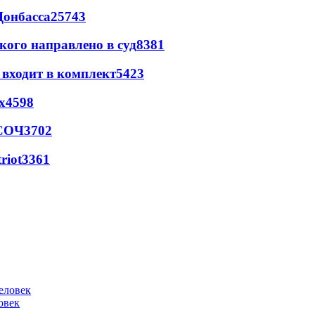
Донбасса
25743
кого направлено в суд
8381
 входит в комплект
5423
х
4598
 СОЧ
3702
riot
3361
овек