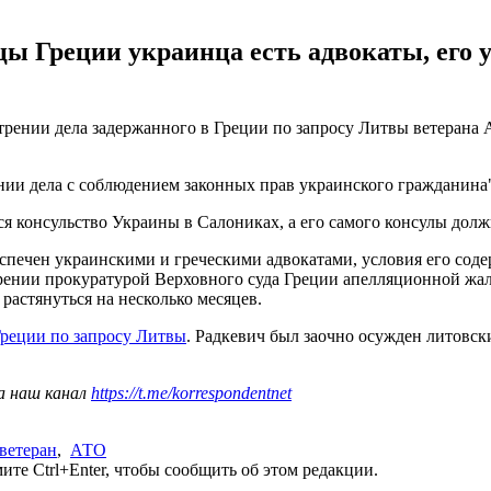
цы Греции украинца есть адвокаты, его 
трении дела задержанного в Греции по запросу Литвы ветерана
ии дела с соблюдением законных прав украинского гражданина", 
я консульство Украины в Салониках, а его самого консулы долж
спечен украинскими и греческими адвокатами, условия его соде
ении прокуратурой Верховного суда Греции апелляционной жал
растянуться на несколько месяцев.
Греции по запросу Литвы
. Радкевич был заочно осужден литовски
а наш канал
https://t.me/korrespondentnet
ветеран
,
АТО
те Ctrl+Enter, чтобы сообщить об этом редакции.