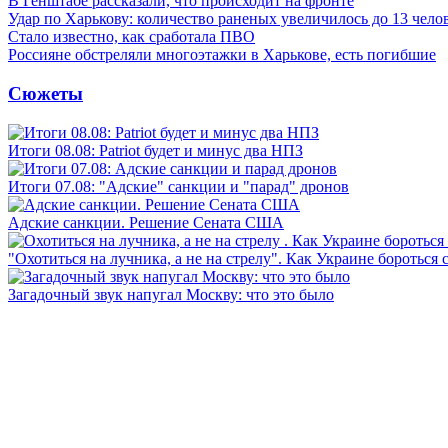
В Генштабе рассказали, что происходит на фронте
Удар по Харькову: количество раненых увеличилось до 13 чело
Стало известно, как сработала ПВО
Россияне обстреляли многоэтажки в Харькове, есть погибшие
Сюжеты
Итоги 08.08: Patriot будет и минус два НПЗ
Итоги 07.08: "Адские" санкции и "парад" дронов
Адские санкции. Решение Сената США
"Охотиться на лучника, а не на стрелу". Как Украине бороться 
Загадочный звук напугал Москву: что это было