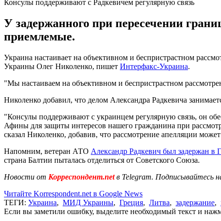
Консулы поддерживают с Радкевичем регулярную связь
У задержанного при пересечении грани
приемлемые.
Украина настаивает на объективном и беспристрастном рассмо
Украины Олег Николенко, пишет
Интерфакс-Украина
.
"Мы настаиваем на объективном и беспристрастном рассмотрен
Николенко добавил, что делом Александра Радкевича занимаетс
"Консулы поддерживают с украинцем регулярную связь, он обе
Афины для защиты интересов нашего гражданина при рассмотр
сказал Николенко, добавив, что рассмотрение апелляции может 
Напомним, ветеран АТО
Александр Радкевич был задержан в 
страна Балтии пыталась отделиться от Советского Союза.
Новости от
Корреспондент.net
в Telegram. Подписывайтесь н
Читайте Korrespondent.net в Google News
ТЕГИ:
Украина
,
МИД Украины
,
Греция
,
Литва
,
задержание
,
Если вы заметили ошибку, выделите необходимый текст и нажми