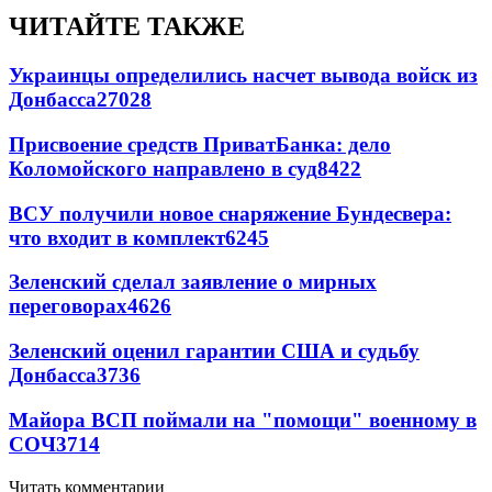
ЧИТАЙТЕ ТАКЖЕ
Украинцы определились насчет вывода войск из
Донбасса
27028
Присвоение средств ПриватБанка: дело
Коломойского направлено в суд
8422
ВСУ получили новое снаряжение Бундесвера:
что входит в комплект
6245
Зеленский сделал заявление о мирных
переговорах
4626
Зеленский оценил гарантии США и судьбу
Донбасса
3736
Майора ВСП поймали на "помощи" военному в
СОЧ
3714
Читать комментарии