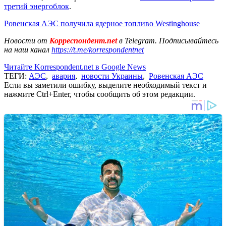
третий энергоблок
.
Ровенская АЭС получила ядерное топливо Westinghouse
Новости от
Корреспондент.net
в Telegram. Подписывайтесь
на наш канал
https://t.me/korrespondentnet
Читайте Korrespondent.net в Google News
ТЕГИ:
АЭС
,
авария
,
новости Украины
,
Ровенская АЭС
Если вы заметили ошибку, выделите необходимый текст и
нажмите Ctrl+Enter, чтобы сообщить об этом редакции.