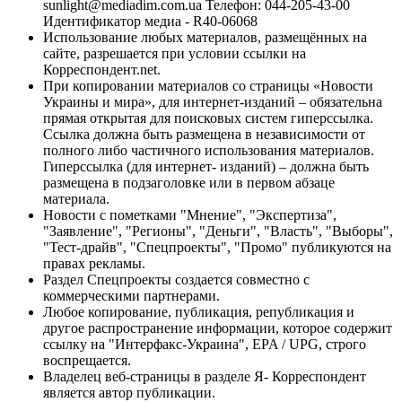
sunlight@mediadim.com.ua
Телефон: 044-205-43-00
Идентификатор медиа - R40-06068
Использование любых материалов, размещённых на
сайте, разрешается при условии ссылки на
Корреспондент.net.
При копировании материалов со страницы «Новости
Украины и мира», для интернет-изданий – обязательна
прямая открытая для поисковых систем гиперссылка.
Ссылка должна быть размещена в независимости от
полного либо частичного использования материалов.
Гиперссылка (для интернет- изданий) – должна быть
размещена в подзаголовке или в первом абзаце
материала.
Новости с пометками "Мнение", "Экспертиза",
"Заявление", "Регионы", "Деньги", "Власть", "Выборы",
"Тест-драйв", "Спецпроекты", "Промо" публикуются на
правах рекламы.
Раздел Спецпроекты создается совместно с
коммерческими партнерами.
Любое копирование, публикация, републикация и
другое распространение информации, которое содержит
ссылку на "Интерфакс-Украина", EPA / UPG, строго
воспрещается.
Владелец веб-страницы в разделе Я- Корреспондент
является автор публикации.