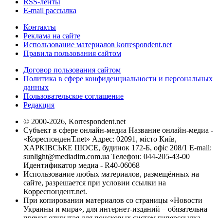
RSS-ленты
E-mail рассылка
Контакты
Реклама на сайте
Использование материалов korrespondent.net
Правила пользования сайтом
Договор пользования сайтом
Политика в сфере конфиденциальности и персональных
данных
Пользовательское соглашение
Редакция
© 2000-2026, Korrespondent.net
Субъект в сфере онлайн-медиа Название онлайн-медиа -
«КореспонденТ.net» Адрес: 02091, місто Київ,
ХАРКІВСЬКЕ ШОСЕ, будинок 172-Б, офіс 208/1 E-mail:
sunlight@mediadim.com.ua
Телефон: 044-205-43-00
Идентификатор медиа - R40-06068
Использование любых материалов, размещённых на
сайте, разрешается при условии ссылки на
Корреспондент.net.
При копировании материалов со страницы «Новости
Украины и мира», для интернет-изданий – обязательна
прямая открытая для поисковых систем гиперссылка.