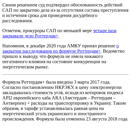
Своим решением суд подтвердил обоснованность действий
САП по закрытию дела из-за отсутствия состава преступления
и истечения срока для проведения досудебного
расследования.
Отметим, прокуроры САП по меньшей мере
четыре раза
закрывали дело Роттердам+
.
Напомним, в декабре 2020 года АМКУ принял решение
о
закрытии расследования по формуле Роттердам+
. Ведомство
пришло к выводу, что формула не имела никакого
негативного влияния на состояние конкуренции на
энергетическом рынке.
Формула Роттердам+ была введена 3 марта 2017 года.
Согласно постановлению НКРЭКУ, в цену электроэнергии
закладывалась стоимость угля, исходя из котировок индекса
API2 европейского хаба ARA (Амстердам – ​​Роттердам – ​​
Антверпен) + расходы на транспортировку в Украину. Таким
образом, в тарифе устанавливалась равная цена на
энергетический уголь украинского и иностранного
происхождения. Формула была отменена 23 августа 2018 года.