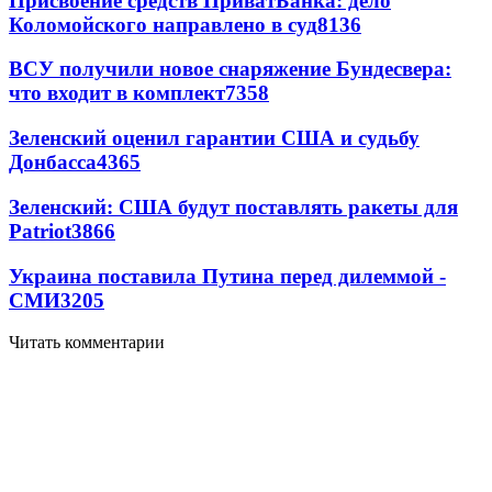
Присвоение средств ПриватБанка: дело
Коломойского направлено в суд
8136
ВСУ получили новое снаряжение Бундесвера:
что входит в комплект
7358
Зеленский оценил гарантии США и судьбу
Донбасса
4365
Зеленский: США будут поставлять ракеты для
Patriot
3866
Украина поставила Путина перед дилеммой -
СМИ
3205
Читать комментарии