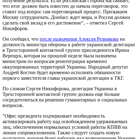
получение результата. Если российская сторона настаивает,
что итог должен быть известен до начала переговоров, это
ставит под вопрос сам переговорный процесс. Призываем
Москву сотрудничать. Донбасс ждет мира, и Россия должна
сделать свой вклад в его достижение", – отметил Сергей
Никифоров.
Он сообщил, что
после назначения Алексея Резникова
на
должность министра обороны к работе украинской делегации
в Трехсторонней контактной группе присоединится Ирина
Верещук, которая на прошлой неделе была назначена
министром по вопросам реинтеграции временно
оккупированных территорий Украины. Народный депутат
Андрей Костин будет временно исполнять обязанности
первого заместителя главы украинской делегации в ТКГ.
По словам Сергея Никифорова, делегация Украины в
Трехсторонней контактной группе должна еще больше
сосредоточиться на решении гуманитарных и социальных
вопросов.
"Офис президента подчеркивает необходимость
активизировать работу над освобождением удерживаемых
лиц, обеспечением нормальных условий работы КПВВ на
линии соприкосновения. Также следует создать новую
подгруппу, которая будет работать над возвращением Украине