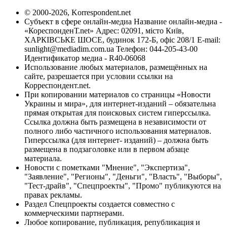
© 2000-2026, Korrespondent.net
Субъект в сфере онлайн-медиа Название онлайн-медиа -
«КореспонденТ.net» Адрес: 02091, місто Київ,
ХАРКІВСЬКЕ ШОСЕ, будинок 172-Б, офіс 208/1 E-mail:
sunlight@mediadim.com.ua
Телефон: 044-205-43-00
Идентификатор медиа - R40-06068
Использование любых материалов, размещённых на
сайте, разрешается при условии ссылки на
Корреспондент.net.
При копировании материалов со страницы «Новости
Украины и мира», для интернет-изданий – обязательна
прямая открытая для поисковых систем гиперссылка.
Ссылка должна быть размещена в независимости от
полного либо частичного использования материалов.
Гиперссылка (для интернет- изданий) – должна быть
размещена в подзаголовке или в первом абзаце
материала.
Новости с пометками "Мнение", "Экспертиза",
"Заявление", "Регионы", "Деньги", "Власть", "Выборы",
"Тест-драйв", "Спецпроекты", "Промо" публикуются на
правах рекламы.
Раздел Спецпроекты создается совместно с
коммерческими партнерами.
Любое копирование, публикация, републикация и