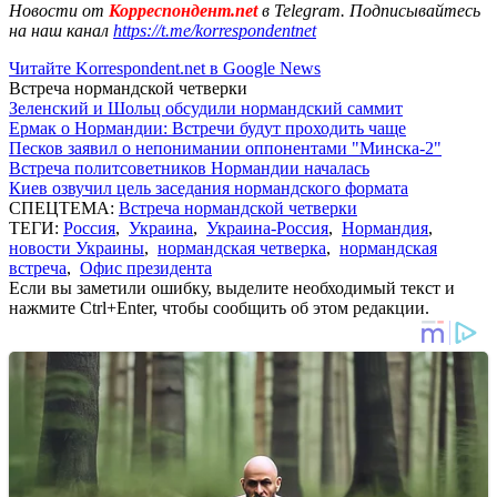
Новости от
Корреспондент.net
в Telegram. Подписывайтесь
на наш канал
https://t.me/korrespondentnet
Читайте Korrespondent.net в Google News
Встреча нормандской четверки
Зеленский и Шольц обсудили нормандский саммит
Ермак о Нормандии: Встречи будут проходить чаще
Песков заявил о непонимании оппонентами "Минска-2"
Встреча политсоветников Нормандии началась
Киев озвучил цель заседания нормандского формата
СПЕЦТЕМА:
Встреча нормандской четверки
ТЕГИ:
Россия
,
Украина
,
Украина-Россия
,
Нормандия
,
новости Украины
,
нормандская четверка
,
нормандская
встреча
,
Офис президента
Если вы заметили ошибку, выделите необходимый текст и
нажмите Ctrl+Enter, чтобы сообщить об этом редакции.