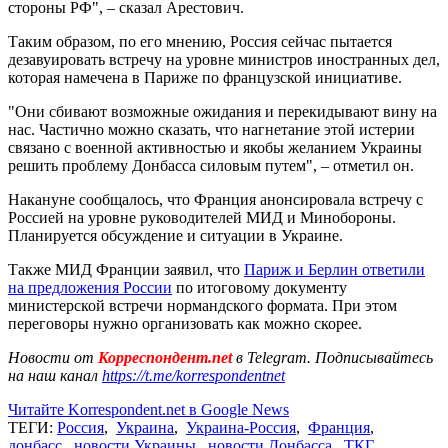
стороны РФ", – сказал Арестович.
Таким образом, по его мнению, Россия сейчас пытается
дезавуировать встречу на уровне министров иностранных дел,
которая намечена в Париже по французской инициативе.
"Они сбивают возможные ожидания и перекидывают вину на
нас. Частично можно сказать, что нагнетание этой истерии
связано с военной активностью и якобы желанием Украины
решить проблему Донбасса силовым путем", – отметил он.
Накануне сообщалось, что Франция анонсировала встречу с
Россией на уровне руководителей МИД и Минобороны.
Планируется обсуждение и ситуации в Украине.
Также МИД Франции заявил, что
Париж и Берлин ответили
на предложения России
по итоговому документу
министерской встречи нормандского формата. При этом
переговоры нужно организовать как можно скорее.
Новости от
Корреспондент.net
в Telegram. Подписывайтесь
на наш канал
https://t.me/korrespondentnet
Читайте Korrespondent.net в Google News
ТЕГИ:
Россия
,
Украина
,
Украина-Россия
,
Франция
,
донбасс
,
новости Украины
,
новости Донбасса
,
ТКГ