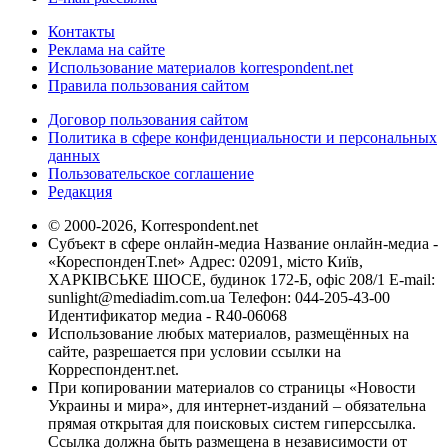
Контакты
Реклама на сайте
Использование материалов korrespondent.net
Правила пользования сайтом
Договор пользования сайтом
Политика в сфере конфиденциальности и персональных
данных
Пользовательское соглашение
Редакция
© 2000-2026, Korrespondent.net
Субъект в сфере онлайн-медиа Название онлайн-медиа -
«КореспонденТ.net» Адрес: 02091, місто Київ,
ХАРКІВСЬКЕ ШОСЕ, будинок 172-Б, офіс 208/1 E-mail:
sunlight@mediadim.com.ua
Телефон: 044-205-43-00
Идентификатор медиа - R40-06068
Использование любых материалов, размещённых на
сайте, разрешается при условии ссылки на
Корреспондент.net.
При копировании материалов со страницы «Новости
Украины и мира», для интернет-изданий – обязательна
прямая открытая для поисковых систем гиперссылка.
Ссылка должна быть размещена в независимости от