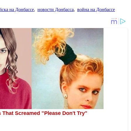
йска на Донбассе
,
новости Донбасса
,
война на Донбассе