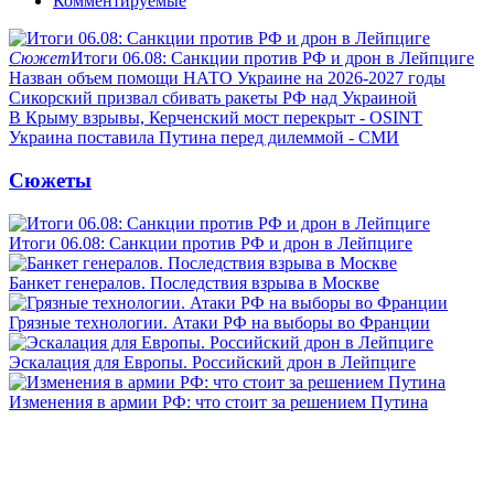
Комментируемые
Сюжет
Итоги 06.08: Санкции против РФ и дрон в Лейпциге
Назван объем помощи НАТО Украине на 2026-2027 годы
Сикорский призвал сбивать ракеты РФ над Украиной
В Крыму взрывы, Керченский мост перекрыт - OSINT
Украина поставила Путина перед дилеммой - СМИ
Сюжеты
Итоги 06.08: Санкции против РФ и дрон в Лейпциге
Банкет генералов. Последствия взрыва в Москве
Грязные технологии. Атаки РФ на выборы во Франции
Эскалация для Европы. Российский дрон в Лейпциге
Изменения в армии РФ: что стоит за решением Путина