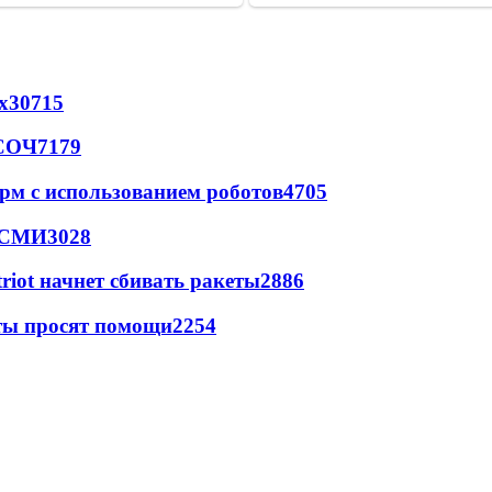
х
30715
 СОЧ
7179
рм с использованием роботов
4705
- СМИ
3028
triot начнет сбивать ракеты
2886
сты просят помощи
2254