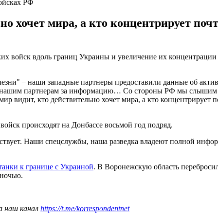
ойсках РФ
ьно хочет мира, а кто концентрирует поч
их войск вдоль границ Украины и увеличение их концентрации п
езни" – наши западные партнеры предоставили данные об акти
 нашим партнерам за информацию… Со стороны РФ мы слышим у
 мир видит, кто действительно хочет мира, а кто концентрирует 
войск происходят на Донбассе восьмой год подряд.
йствует. Наши спецслужбы, наша разведка владеют полной инфор
танки к границе с Украиной
. В Воронежскую область перебросил
 ночью.
а наш канал
https://t.me/korrespondentnet