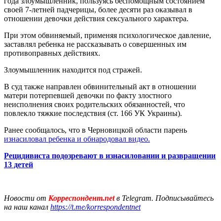
года злоумышленник, пользуясь беспомощным состоянием
своей 7-летней падчерицы, более десяти раз оказывал в
отношении девочки действия сексуального характера.
При этом обвиняемый, применяя психологическое давление,
заставлял ребенка не рассказывать о совершенных им
противоправных действиях.
Злоумышленник находится под стражей.
В суд также направлен обвинительный акт в отношении
матери потерпевшей девочки по факту злостного
неисполнения своих родительских обязанностей, что
повлекло тяжкие последствия (ст. 166 УК Украины).
Ранее сообщалось, что в Черновицкой области парень
изнасиловал ребенка и обнародовал видео.
Рецидивиста подозревают в изнасиловании и развращении
13 детей
Новости от
Корреспондент.net
в Telegram. Подписывайтесь
на наш канал
https://t.me/korrespondentnet