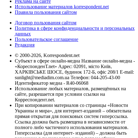
Реклама на сайте
Использование материалов korrespondent.net
Правила пользования сайтом
Договор пользования сайтом
Политика в сфере конфиденциальности и персональных
данных
Пользовательское соглашение
Редакция
© 2000-2026, Korrespondent.net
Субъект в сфере онлайн-медиа Название онлайн-медиа -
«КореспонденТ.net» Адрес: 02091, місто Київ,
ХАРКІВСЬКЕ ШОСЕ, будинок 172-Б, офіс 208/1 E-mail:
sunlight@mediadim.com.ua
Телефон: 044-205-43-00
Идентификатор медиа - R40-06068
Использование любых материалов, размещённых на
сайте, разрешается при условии ссылки на
Корреспондент.net.
При копировании материалов со страницы «Новости
Украины и мира», для интернет-изданий – обязательна
прямая открытая для поисковых систем гиперссылка.
Ссылка должна быть размещена в независимости от
полного либо частичного использования материалов.
Гиперссылка (для интернет- изданий) – должна быть